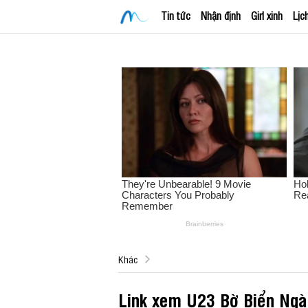
Tin tức
Nhận định
Girl xinh
Lịc
Khác
Link xem U23 Bờ Biển Ngà