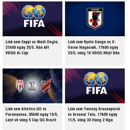
Link xem Enppi vs Wadi Degla,
Link xem Kyoto Sanga vs V-
21h00 ngày 25/5, Bán kết
Varen Nagasaki, 17h00 ngày
VĐQG Ai Cập
23/5, vòng 18 VĐQG Nhật Bản
Link xem Atletico GO vs
Link xem Yenisey Krasnoyarsk
Paranaense, 05h00 ngày 15/5,
vs Arsenal Tula, 17h00 ngày
Lượt về vòng 5 Cúp QG Brazil
11/5, vòng 33 Hạng 2 Nga