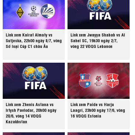
Link xem Kairat Almaty vs
Link xem Jwayya Shabab vs Al
Sutjeska, 22h00 ngày 8/7, vòng
Sahel SC, 19h30 ngày 2/7,
Sơ loại Cúp C1 châu Âu
vòng 22 VĐQG Lebanon
Link xem Zhenis Astana vs
Link xem Paide vs Harju
Irtysh Pavlodar, 20h00 ngày
Laagri, 23h00 ngày 17/6, vòng
20/6, vòng 14 VĐQG
16 VĐQG Estonia
Kazakhstan