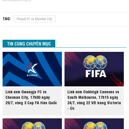
TAG:
Punjab FC vs Mumbai City
TIN CÙNG CHUYÊN MỤC
Link xem Gwangju FC vs
Link xem Oakleigh Cannons vs
Cheonan City, 17h00 ngày
South Melbourne, 17h15 ngày
29/7, vòng 3 Cup FA Hàn Quốc
24/7, vòng 22 VĐ bang Victoria
- Úc