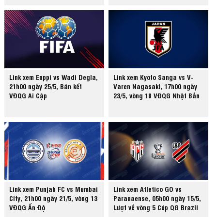
Link xem Enppi vs Wadi Degla,
Link xem Kyoto Sanga vs V-
21h00 ngày 25/5, Bán kết
Varen Nagasaki, 17h00 ngày
VĐQG Ai Cập
23/5, vòng 18 VĐQG Nhật Bản
Link xem Punjab FC vs Mumbai
Link xem Atletico GO vs
City, 21h00 ngày 21/5, vòng 13
Paranaense, 05h00 ngày 15/5,
VĐQG Ấn Độ
Lượt về vòng 5 Cúp QG Brazil