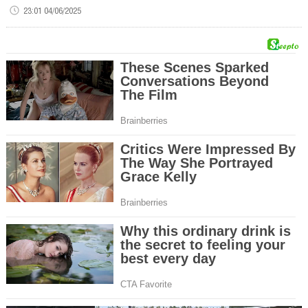
23:01 04/06/2025