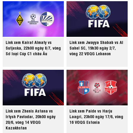
Link xem Kairat Almaty vs
Link xem Jwayya Shabab vs Al
Sutjeska, 22h00 ngày 8/7, vòng
Sahel SC, 19h30 ngày 2/7,
Sơ loại Cúp C1 châu Âu
vòng 22 VĐQG Lebanon
Link xem Zhenis Astana vs
Link xem Paide vs Harju
Irtysh Pavlodar, 20h00 ngày
Laagri, 23h00 ngày 17/6, vòng
20/6, vòng 14 VĐQG
16 VĐQG Estonia
Kazakhstan