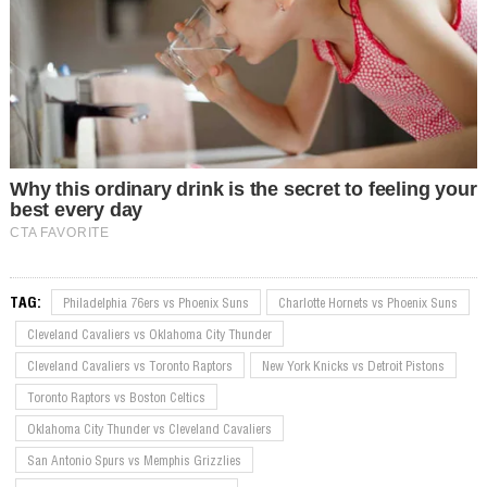
TAG:
Philadelphia 76ers vs Phoenix Suns
Charlotte Hornets vs Phoenix Suns
Cleveland Cavaliers vs Oklahoma City Thunder
Cleveland Cavaliers vs Toronto Raptors
New York Knicks vs Detroit Pistons
Toronto Raptors vs Boston Celtics
Oklahoma City Thunder vs Cleveland Cavaliers
San Antonio Spurs vs Memphis Grizzlies