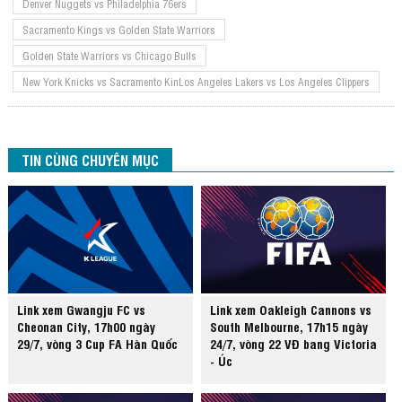
Denver Nuggets vs Philadelphia 76ers
Sacramento Kings vs Golden State Warriors
Golden State Warriors vs Chicago Bulls
New York Knicks vs Sacramento KinLos Angeles Lakers vs Los Angeles Clippers
TIN CÙNG CHUYÊN MỤC
Link xem Gwangju FC vs
Link xem Oakleigh Cannons vs
Cheonan City, 17h00 ngày
South Melbourne, 17h15 ngày
29/7, vòng 3 Cup FA Hàn Quốc
24/7, vòng 22 VĐ bang Victoria
- Úc