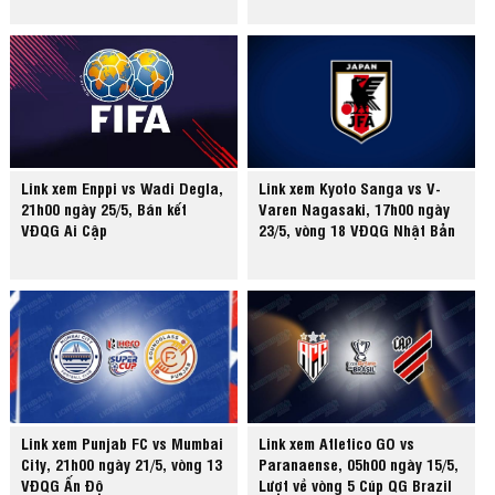
Link xem Enppi vs Wadi Degla,
Link xem Kyoto Sanga vs V-
21h00 ngày 25/5, Bán kết
Varen Nagasaki, 17h00 ngày
VĐQG Ai Cập
23/5, vòng 18 VĐQG Nhật Bản
Link xem Punjab FC vs Mumbai
Link xem Atletico GO vs
City, 21h00 ngày 21/5, vòng 13
Paranaense, 05h00 ngày 15/5,
VĐQG Ấn Độ
Lượt về vòng 5 Cúp QG Brazil