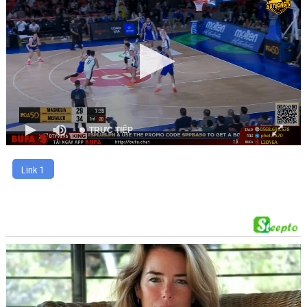
00:00
TRỰC TIẾP
Link 1