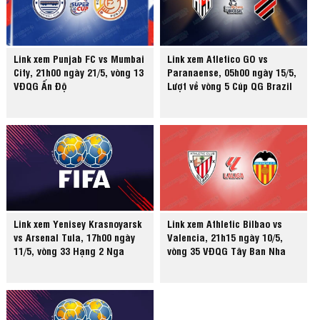
Link xem Punjab FC vs Mumbai
Link xem Atletico GO vs
City, 21h00 ngày 21/5, vòng 13
Paranaense, 05h00 ngày 15/5,
VĐQG Ấn Độ
Lượt về vòng 5 Cúp QG Brazil
Link xem Yenisey Krasnoyarsk
Link xem Athletic Bilbao vs
vs Arsenal Tula, 17h00 ngày
Valencia, 21h15 ngày 10/5,
11/5, vòng 33 Hạng 2 Nga
vòng 35 VĐQG Tây Ban Nha