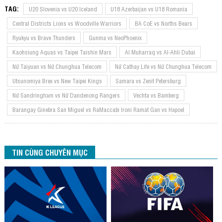
TAG:
U20 Slovenia vs U20 Iceland
U18 Azerbaijan vs U18 Romania
Central Districts Lions vs Woodville Warriors
BA CoE vs Norths Bears
Ryukyu vs Brave Thunders
Gunma vs NeoPhoenix
Kaohsiung Aquas vs Taipei Taishin Mars
Al Muharraq vs Al-Ahli Dubai
Nữ Taiyuan vs Nữ Chunghua Telecom
Nữ Cathay Life vs Nữ Chunghua Telecom
Utsunomiya Brex vs New Taipei Kings
Samara vs Zenit Petersburg
Nữ Sandringham vs Nữ Dandenong Rangers
Vechta vs Bamberg
Barangay Ginebra San Miguel vs RaMaccabi Ironi Ramat Gan vs Hapoel
TIN CÙNG CHUYÊN MỤC