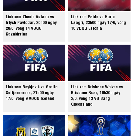
Link xem Zhenis Astana vs
Link xem Paide vs Harju
Irtysh Pavlodar, 20h00 ngày
Laagri, 23h00 ngày 17/6, vòng
20/6, vòng 14 VĐQG
16 VĐQG Estonia
Kazakhstan
Link xem Reykjavik vs Grotta
Link xem Brisbane Wolves vs
Seltjarnarnes, 21h00 ngày
Brisbane Roar, 16h30 ngày
17/6, vòng 9 VĐQG Iceland
2/6, vòng 13 VĐ Bang
Queensland