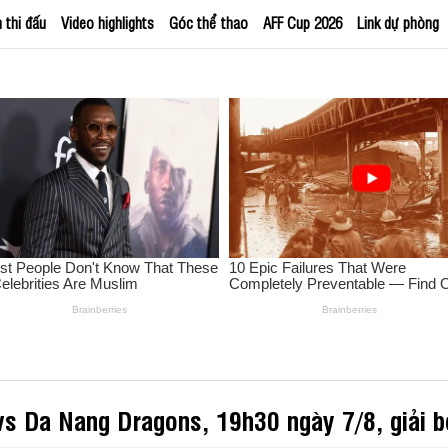
h thi đấu
Video highlights
Góc thể thao
AFF Cup 2026
Link dự phòng
vs Da Nang Dragons, 19h30 ngày 7/8, giải 