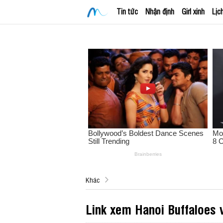
Tin tức
Nhận định
Girl xinh
Lịc
Khác
Link xem Hanoi Buffaloes 