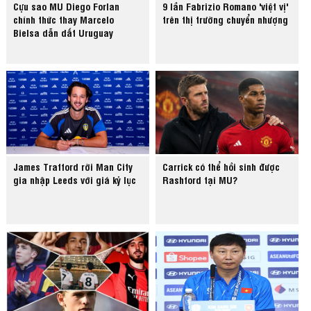
Cựu sao MU Diego Forlan
9 lần Fabrizio Romano 'việt vị'
chính thức thay Marcelo
trên thị trường chuyển nhượng
Bielsa dẫn dắt Uruguay
James Trafford rời Man City
Carrick có thể hồi sinh được
gia nhập Leeds với giá kỷ lục
Rashford tại MU?