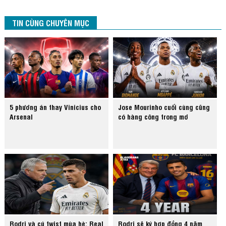
TIN CÙNG CHUYÊN MỤC
5 phương án thay Vinicius cho
Jose Mourinho cuối cùng cũng
Arsenal
có hàng công trong mơ
Rodri và cú twist mùa hè: Real
Rodri sẽ ký hợp đồng 4 năm