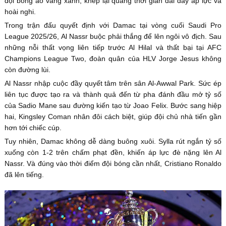
đội bóng áo vàng xanh, khép lại quãng thời gian dài đầy áp lực và
hoài nghi.
Trong trận đấu quyết định với Damac tại vòng cuối Saudi Pro
League 2025/26, Al Nassr buộc phải thắng để lên ngôi vô địch. Sau
những nỗi thất vọng liên tiếp trước Al Hilal và thất bại tại AFC
Champions League Two, đoàn quân của HLV Jorge Jesus không
còn đường lùi.
Al Nassr nhập cuộc đầy quyết tâm trên sân Al-Awwal Park. Sức ép
liên tục được tạo ra và thành quả đến từ pha đánh đầu mở tỷ số
của Sadio Mane sau đường kiến tạo từ Joao Felix. Bước sang hiệp
hai, Kingsley Coman nhân đôi cách biệt, giúp đội chủ nhà tiến gần
hơn tới chiếc cúp.
Tuy nhiên, Damac không dễ dàng buông xuôi. Sylla rút ngắn tỷ số
xuống còn 1-2 trên chấm phạt đền, khiến áp lực đè nặng lên Al
Nassr. Và đúng vào thời điểm đội bóng cần nhất, Cristiano Ronaldo
đã lên tiếng.