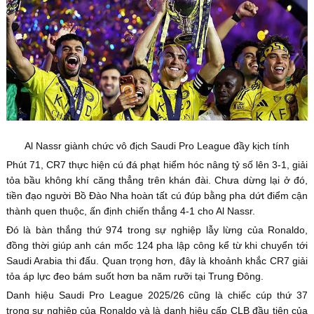
Al Nassr giành chức vô địch Saudi Pro League đầy kịch tính
Phút 71, CR7 thực hiện cú đá phạt hiểm hóc nâng tỷ số lên 3-1, giải
tỏa bầu không khí căng thẳng trên khán đài. Chưa dừng lại ở đó,
tiền đạo người Bồ Đào Nha hoàn tất cú đúp bằng pha dứt điểm cận
thành quen thuộc, ấn định chiến thắng 4-1 cho Al Nassr.
Đó là bàn thắng thứ 974 trong sự nghiệp lẫy lừng của Ronaldo,
đồng thời giúp anh cán mốc 124 pha lập công kể từ khi chuyển tới
Saudi Arabia thi đấu. Quan trọng hơn, đây là khoảnh khắc CR7 giải
tỏa áp lực đeo bám suốt hơn ba năm rưỡi tại Trung Đông.
Danh hiệu Saudi Pro League 2025/26 cũng là chiếc cúp thứ 37
trong sự nghiệp của Ronaldo và là danh hiệu cấp CLB đầu tiên của