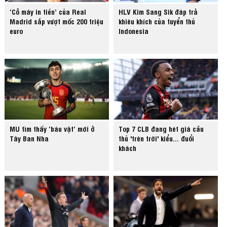
‘Cỗ máy in tiền’ của Real
HLV Kim Sang Sik đáp trả
Madrid sắp vượt mốc 200 triệu
khiêu khích của tuyển thủ
euro
Indonesia
MU tìm thấy ‘báu vật’ mới ở
Top 7 CLB đang hét giá cầu
Tây Ban Nha
thủ 'trên trời' kiểu... đuổi
khách