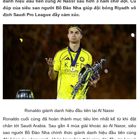
danh hiệu đầu tiên cùng Al Nassr sau hơn 3 năm chờ đợi. Cú
đúp của siêu sao người Bồ Đào Nha giúp đội bóng Riyadh vô
địch Saudi Pro League đầy cảm xúc.
Ronaldo giành danh hiệu đầu tiên tại Al Nassr
Ronaldo cuối cùng đã hoàn thành mục tiêu lớn nhất kể từ khi đặt
chân tới Saudi Arabia. Sau gần 4 mùa giải khoác áo Al Nassr, siêu
sao người Bồ Đào Nha chính thức giành danh hiệu đầu tiên cùng