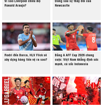
Vì sao Liverpool chiêu mộ
Đằng sau sự thay đổi của
Ronald Araujo?
Newcastle
Rodri đến Barca, HLV Flick sẽ
Bảng A AFF Cup 2026 chung
xây dựng hàng tiền vệ ra sao?
cuộc: Việt Nam khẳng định sức
mạnh, cú sốc Indonesia