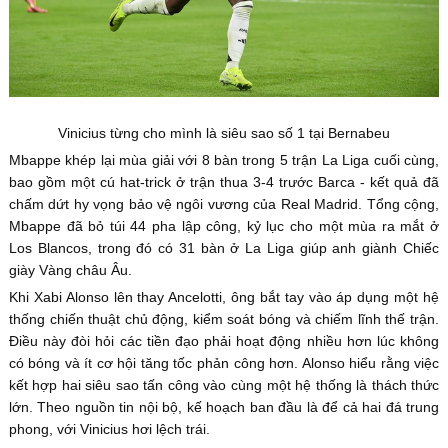
Vinicius từng cho mình là siêu sao số 1 tại Bernabeu
Mbappe khép lại mùa giải với 8 bàn trong 5 trận La Liga cuối cùng,
bao gồm một cú hat-trick ở trận thua 3-4 trước Barca - kết quả đã
chấm dứt hy vọng bảo vệ ngôi vương của Real Madrid. Tổng cộng,
Mbappe đã bỏ túi 44 pha lập công, kỷ lục cho một mùa ra mắt ở
Los Blancos, trong đó có 31 bàn ở La Liga giúp anh giành Chiếc
giày Vàng châu Âu.
Khi Xabi Alonso lên thay Ancelotti, ông bắt tay vào áp dụng một hệ
thống chiến thuật chủ động, kiểm soát bóng và chiếm lĩnh thế trận.
Điều này đòi hỏi các tiền đạo phải hoạt động nhiều hơn lúc không
có bóng và ít cơ hội tăng tốc phản công hơn. Alonso hiểu rằng việc
kết hợp hai siêu sao tấn công vào cùng một hệ thống là thách thức
lớn. Theo nguồn tin nội bộ, kế hoạch ban đầu là để cả hai đá trung
phong, với Vinicius hơi lệch trái.