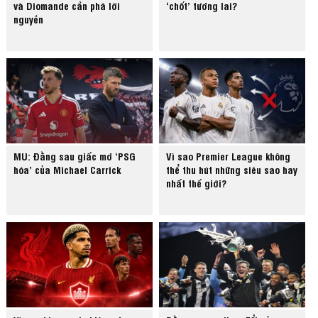
và Diomande cần phá lời
‘chốt’ tương lai?
nguyền
MU: Đằng sau giấc mơ ‘PSG
Vì sao Premier League không
hóa’ của Michael Carrick
thể thu hút những siêu sao hay
nhất thế giới?