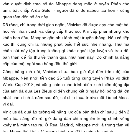
vẫn quyết định trao số áo Mbappe đang mặc ở tuyển Pháp cho
anh, bất chấp Arda Guler - người đã ở Bernabeu lâu hơn - cũng
quan tâm đến số áo này.
Rõ ràng, chỉ trong thời gian ngắn, Vinicius đã được dạy cho một bài
học về nhân cách và đẳng cấp thực sự. Khi vấp phải những khó
khăn ban đầu, Mbappe gần như lánh mặt truyền thông. Nếu có tiếp
xúc thì cũng chỉ là những phát biểu hết sức nhẹ nhàng. Thứ mà
chân sút này tập trung không gì khác ngoài tập luyện và trau dồi
bản thân để rồi thu về thành quả như hiện nay. Đó chính là đẳng
cấp của một ngôi sao hàng đầu thế giới.
Công bằng mà nói, Vinicius chưa bao giờ đạt đến trình độ của
Mbappe. Nên nhớ, tiền đạo 26 tuổi từng cùng tuyển Pháp vô địch
World Cup 2018, và cũng chính màn trình diễn kinh thiên động địa
của anh đã đưa Les Bleus đi đến chung kết ở ngày hội bóng đá lớn
nhất hành tinh 4 năm sau đó, chỉ chịu thua trước một Lionel Messi
vĩ đại.
Vinicius đã quá ảo tưởng về năng lực của bản thân chỉ sau 1 đến 2
mùa tỏa sáng, để rồi giờ đang dần chìm nghỉm trong chính vòng
xoáy mà mình tạo ra. Ở Real Madrid, Mbappe mới là trung tâm vũ
trụ, không thể khác. Vinicius chính xác đã tự mình hại mình.