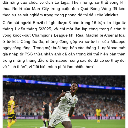
đội nâng cao chức vô địch La Liga. Thế nhưng, sự thất vọng khi
thua Rodri của Man City trong cuộc đua Quả Bóng Vàng đã kéo
theo sự sa sút nghiêm trọng trong phong độ thi đấu của Vinicius.
Chân sút người Brazil chỉ ghi được 3 bàn trong 16 trận La Liga từ
tháng 1 đến tháng 5/2025, và chỉ một lần lập công trong 6 trận ở
vòng knock-out Champions League khi Real Madrid bị Arsenal loại
ở tứ kết. Cùng lúc đó, những đóng góp và sự tự tin của Mbappe
ngày càng tăng. Trong một buổi họp báo vào tháng 1, ngôi sao mới
gia nhập từ PSG thừa nhận anh đã cẩn trọng khi thể hiện bản thân
trong những tháng đầu ở Bernabeu, song sau đó đã có sự thay đổi
về "tinh thần", vì "tôi biết mình phải làm nhiều hơn".