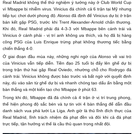
Real Madrid không thể thử nghiệm ý tưởng này ở Club World Cup
vì Mbappe bị nhiễm virus. Vinicius đá chính cả 6 trận tại Mỹ nhưng
tiếp tục chơi dưới phong độ. Alonso đã định để Vinicius dự bị ở trận
bán kết gặp PSG, trước khi Trent Alexander-Arnold chấn thương.
Khi đó, Real Madrid phải đá 4-3-3 với Mbappe bên cánh trái và
Vinicius ở cánh phải - vị trí anh không ưa thích, và họ đã bị hàng
công PSG của Luis Enrique trừng phạt không thương tiếc bằng
chiến thắng 4-0.
Ở giai đoạn đầu mùa này, những nghi ngờ của Alonso về vai trò
của Vinicius vẫn tiếp diễn. Tiền đạo 25 tuổi bị đẩy lên ghế dự bị
trong trận thứ hai gặp Real Oviedo, nhường chỗ cho Rodrygo đá
cánh trái. Vinicius không được báo trước và bất ngờ với quyết định
này, dù vào sân từ ghế dự bị và nhanh chóng tạo dấu ấn bằng một
bàn thắng và một kiến tạo cho Mbappe ở phút 63.
Trong khi đó, Mbappe đã đá chính cả 4 trận ở vị trí trung phong,
thể hiện phong độ sắc bén và tự tin với 4 bàn thắng để dẫn đầu
danh sách vua phá lưới La Liga. Anh giờ là thủ lĩnh đích thực của
Real Madrid, lĩnh trách nhiệm đá phạt đền và đôi khi cả đá phạt
trực tiếp, tận hưởng vị thế là cầu thủ quan trọng nhất đội.