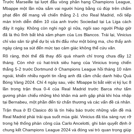
Trước Marseille tại lượt đầu vòng phân hạng Champions League,
Mbappe một lần nữa sắm vai người hùng bằng cú đúp trên chấm
phạt đền để mang về chiến thắng 2-1 cho Real Madrid, nối tiếp
màn trình diễn điểm 10 của anh trước Sociedad tại La Liga cách
đây ít ngày. Không còn nghi ngờ gì nữa, ngôi sao người Pháp giờ
đã là thủ lĩnh bất khả xâm phạm của Los Blancos. Trái lại, Vinicius
chỉ vào sân từ ghế dự bị và thi đấu như một bóng ma, cho thấy anh
ngày càng sa sút đến mức tạo cảm giác không thể cứu vãn.
Rõ ràng, thời thế đã thay đổi quá nhanh chỉ trong chưa đầy 12
tháng. Còn nhớ cú hat-trick siêu hạng của Vinicius trong chiến
thắng 5-2 trước Dortmund ở Champions League hồi tháng 10 năm
ngoái, khiến nhiều người tin rằng anh đã cầm chắc danh hiệu Quả
Bóng Vàng 2024. Chỉ 4 ngày sau, việc Mbappe bị bắt việt vị kỷ lục 8
lần trong trận thua 0-4 của Real Madrid trước Barca như tấm
gương phản chiếu những khó khăn mà anh gặp phải khi hòa nhập
tại Bernabeu, một phần đến từ chấn thương và các vấn đề cá nhân.
Trận thua ở El Clasico đó là tín hiệu báo trước những vấn đề mà
Real Madrid phải trải qua suốt mùa giải. Vinicius đã tỏa sáng rực rỡ
trong hệ thống phản công của Carlo Ancelotti, ghi bàn quyết định ở
chung kết Champions League 2024 và đóng vai trò quan trọng giúp