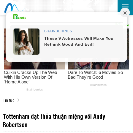
Tin tức
Tottenham đạt thỏa thuận miệng với Andy
Robertson