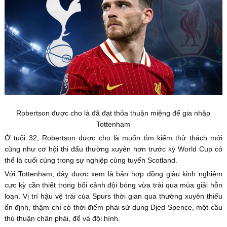
Robertson được cho là đã đạt thỏa thuận miệng để gia nhập
Tottenham
Ở tuổi 32, Robertson được cho là muốn tìm kiếm thử thách mới
cũng như cơ hội thi đấu thường xuyên hơn trước kỳ World Cup có
thể là cuối cùng trong sự nghiệp cùng tuyển Scotland.
Với Tottenham, đây được xem là bản hợp đồng giàu kinh nghiệm
cực kỳ cần thiết trong bối cảnh đội bóng vừa trải qua mùa giải hỗn
loạn. Vị trí hậu vệ trái của Spurs thời gian qua thường xuyên thiếu
ổn định, thậm chí có thời điểm phải sử dụng Djed Spence, một cầu
thủ thuận chân phải, để vá đội hình.