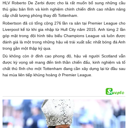
HLV Roberto De Zerbi được cho là rất muốn bổ sung những cầu
thủ giàu bản lĩnh và kinh nghiệm chinh chiến đỉnh cao nhằm nâng
cấp chất lượng phòng thay đồ Tottenham.
Robertson đã có tổng cộng 276 lần ra sân tại Premier League cho
Liverpool kể từ khi gia nhập từ Hull City năm 2015. Anh từng 2 lần
góp mặt trong đội hình tiêu biểu Champions League và luôn được
đánh giá là một trong những hậu vệ trái xuất sắc nhất bóng đá Anh
trong gần một thập kỷ qua.
Dù không còn ở đỉnh cao phong độ, hậu vệ người Scotland vẫn
được kỳ vọng sẽ mang đến tinh thần chiến đấu, kinh nghiệm và tố
chất thủ lĩnh cho một Tottenham đang cần xây dựng lại từ đầu sau
hai mùa liên tiếp khủng hoảng ở Premier League.