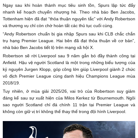
Ngay sau khi hoàn thành mục tiêu sinh tồn, Spurs lập tức đẩy
nhanh kế hoạch chuyển nhượng hè. Theo nhà báo Ben Jacobs,
Tottenham hiện đã đạt “thỏa thuận nguyên tắc” với Andy Robertson
và thương vụ chỉ còn chờ hoàn tất các thủ tục cuối cùng.
“Andy Robertson chuẩn bị gia nhập Spurs sau khi CLB chắc chắn
trụ hạng Premier League. Hai bên đã đạt thỏa thuận về cơ bản”,
nhà báo Ben Jacobs tiết lộ trên mạng xã hội X.
Robertson sẽ rời Liverpool sau 9 năm gắn bó đầy thành công tại
Anfield. Hậu vệ người Scotland là một trong những biểu tượng của
kỷ nguyên Jurgen Klopp, góp công lớn giúp Liverpool giành 2 chức
vô địch Premier League cùng danh hiệu Champions League mùa
2018/19.
Tuy nhiên, ở mùa giải 2025/26, vai trò của Robertson suy giảm
đáng kể sau sự xuất hiện của Milos Kerkez từ Bournemouth. Ngôi
sao người Scotland chỉ đá chính 11 trận tại Premier League và
không còn giữ vị trí không thể thay thế trong đội hình Liverpool.