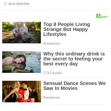
06:02 26/05/2026