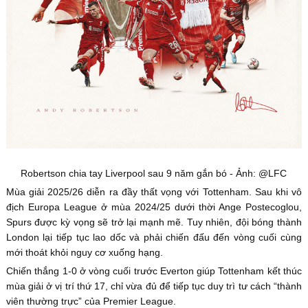
Robertson chia tay Liverpool sau 9 năm gắn bó - Ảnh: @LFC
Mùa giải 2025/26 diễn ra đầy thất vọng với Tottenham. Sau khi vô
địch Europa League ở mùa 2024/25 dưới thời Ange Postecoglou,
Spurs được kỳ vọng sẽ trở lại mạnh mẽ. Tuy nhiên, đội bóng thành
London lại tiếp tục lao dốc và phải chiến đấu đến vòng cuối cùng
mới thoát khỏi nguy cơ xuống hạng.
Chiến thắng 1-0 ở vòng cuối trước Everton giúp Tottenham kết thúc
mùa giải ở vị trí thứ 17, chỉ vừa đủ để tiếp tục duy trì tư cách “thành
viên thường trực” của Premier League.