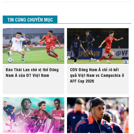
TIN CÙNG CHUYÊN MỤC
Báo Thái Lan chê vị thế Đông
CĐV Đông Nam Á chỉ rõ kết
Nam Á của ĐT Việt Nam
quả Việt Nam vs Campuchia ở
AFF Cup 2026