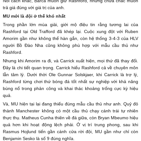
Nói cách khác, Barca muốn giữ Rashford, nhưng chưa chắc muốn
trả giá đúng với giá trị của anh.
MU mới là đội ở thế khó nhất
Trong phần lớn mùa giải, giới mộ điệu tin rằng tương lai của
Rashford tại Old Trafford đã khép lại. Cuộc xung đột với Ruben
Amorim gần như không thể hàn gắn, còn hệ thống 3-4-3 của HLV
người Bồ Đào Nha cũng không phù hợp với mẫu cầu thủ như
Rashford.
Nhưng khi Amorim ra đi, và Carrick xuất hiện, mọi thứ đã thay đổi.
Đây là chi tiết quan trọng. Carrick hiểu Rashford cả về chuyên môn
lẫn tâm lý. Dưới thời Ole Gunnar Solskjaer, khi Carrick là trợ lý,
Rashford từng chơi thứ bóng đá tốt nhất sự nghiệp với khả năng
bùng nổ trong phản công và khai thác khoảng trống cực kỳ hiệu
quả.
Và, MU hiện tại lại đang thiếu đúng mẫu cầu thủ như anh. Quỷ đỏ
thành Manchester không có một cầu thủ chạy cánh trái tự nhiên
thực thụ. Matheus Cunha thiên về đá giữa, còn Bryan Mbeumo hiệu
quả hơn khi hoạt động lệch phải. Ở vị trí trung phong, sau khi
Rasmus Hojlund tiến gần cánh cửa rời đội, MU gần như chỉ còn
Benjamin Sesko là số 9 đúng nghĩa.