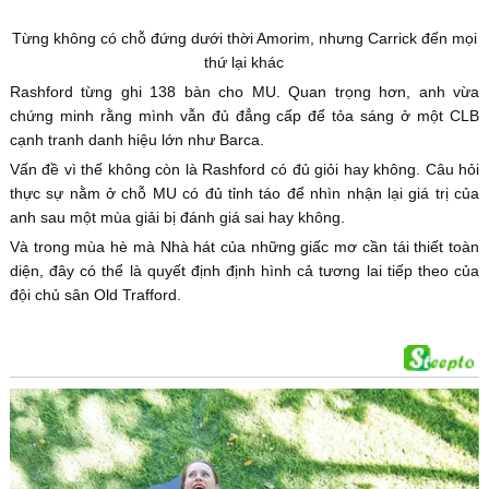
Từng không có chỗ đứng dưới thời Amorim, nhưng Carrick đến mọi
thứ lại khác
Rashford từng ghi 138 bàn cho MU. Quan trọng hơn, anh vừa
chứng minh rằng mình vẫn đủ đẳng cấp để tỏa sáng ở một CLB
cạnh tranh danh hiệu lớn như Barca.
Vấn đề vì thế không còn là Rashford có đủ giỏi hay không. Câu hỏi
thực sự nằm ở chỗ MU có đủ tỉnh táo để nhìn nhận lại giá trị của
anh sau một mùa giải bị đánh giá sai hay không.
Và trong mùa hè mà Nhà hát của những giấc mơ cần tái thiết toàn
diện, đây có thể là quyết định định hình cả tương lai tiếp theo của
đội chủ sân Old Trafford.