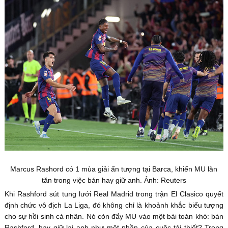
Marcus Rashord có 1 mùa giải ấn tượng tại Barca, khiến MU lăn
tăn trong việc bán hay giữ anh. Ảnh: Reuters
Khi Rashford sút tung lưới Real Madrid trong trận El Clasico quyết
định chức vô địch La Liga, đó không chỉ là khoảnh khắc biểu tượng
cho sự hồi sinh cá nhân. Nó còn đẩy MU vào một bài toán khó: bán
Rashford, hay giữ lại anh như một phần của cuộc tái thiết? Trong