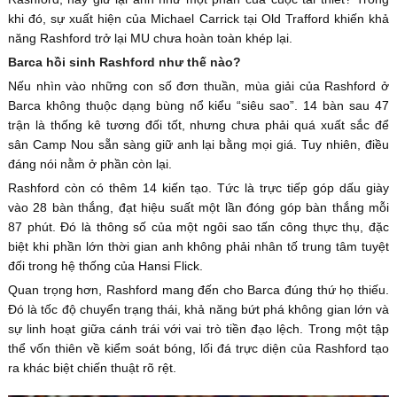
khi đó, sự xuất hiện của Michael Carrick tại Old Trafford khiến khả
năng Rashford trở lại MU chưa hoàn toàn khép lại.
Barca hồi sinh Rashford như thế nào?
Nếu nhìn vào những con số đơn thuần, mùa giải của Rashford ở
Barca không thuộc dạng bùng nổ kiểu “siêu sao”. 14 bàn sau 47
trận là thống kê tương đối tốt, nhưng chưa phải quá xuất sắc để
sân Camp Nou sẵn sàng giữ anh lại bằng mọi giá. Tuy nhiên, điều
đáng nói nằm ở phần còn lại.
Rashford còn có thêm 14 kiến tạo. Tức là trực tiếp góp dấu giày
vào 28 bàn thắng, đạt hiệu suất một lần đóng góp bàn thắng mỗi
87 phút. Đó là thông số của một ngôi sao tấn công thực thụ, đặc
biệt khi phần lớn thời gian anh không phải nhân tố trung tâm tuyệt
đối trong hệ thống của Hansi Flick.
Quan trọng hơn, Rashford mang đến cho Barca đúng thứ họ thiếu.
Đó là tốc độ chuyển trạng thái, khả năng bứt phá không gian lớn và
sự linh hoạt giữa cánh trái với vai trò tiền đạo lệch. Trong một tập
thể vốn thiên về kiểm soát bóng, lối đá trực diện của Rashford tạo
ra khác biệt chiến thuật rõ rệt.