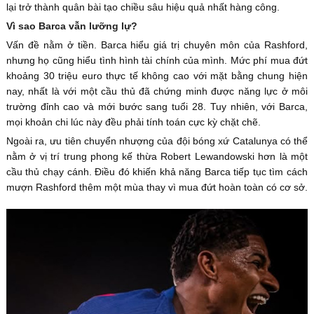
lại trở thành quân bài tạo chiều sâu hiệu quả nhất hàng công.
Vì sao Barca vẫn lưỡng lự?
Vấn đề nằm ở tiền. Barca hiểu giá trị chuyên môn của Rashford,
nhưng họ cũng hiểu tình hình tài chính của mình. Mức phí mua đứt
khoảng 30 triệu euro thực tế không cao với mặt bằng chung hiện
nay, nhất là với một cầu thủ đã chứng minh được năng lực ở môi
trường đỉnh cao và mới bước sang tuổi 28. Tuy nhiên, với Barca,
mọi khoản chi lúc này đều phải tính toán cực kỳ chặt chẽ.
Ngoài ra, ưu tiên chuyển nhượng của đội bóng xứ Catalunya có thể
nằm ở vị trí trung phong kế thừa Robert Lewandowski hơn là một
cầu thủ chạy cánh. Điều đó khiến khả năng Barca tiếp tục tìm cách
mượn Rashford thêm một mùa thay vì mua đứt hoàn toàn có cơ sở.