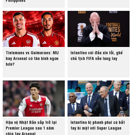
Tielemans vs Guimaraes: MU
Infantino cúi đầu xin lỗi, ghế
hay Arsenal có tân binh ngon
chủ tịch FIFA vẫn lung lay
hơn?
Hậu vệ Nhật Bản sắp trở lại
Infantino bị phanh phui cú bắt
Premier League sau 1 năm
tay bí mật với Super League
chia tay Arsenal