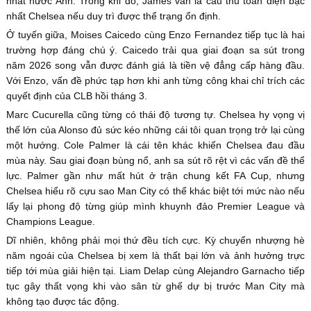
nhất nước Anh. Trong khi đó, James vẫn là cầu thủ toàn diện bậc
nhất Chelsea nếu duy trì được thể trạng ổn định.
Ở tuyến giữa, Moises Caicedo cùng Enzo Fernandez tiếp tục là hai
trường hợp đáng chú ý. Caicedo trải qua giai đoạn sa sút trong
năm 2026 song vẫn được đánh giá là tiền vệ đẳng cấp hàng đầu.
Với Enzo, vấn đề phức tạp hơn khi anh từng công khai chỉ trích các
quyết định của CLB hồi tháng 3.
Marc Cucurella cũng từng có thái độ tương tự. Chelsea hy vọng vị
thế lớn của Alonso đủ sức kéo những cái tôi quan trọng trở lại cùng
một hướng. Cole Palmer là cái tên khác khiến Chelsea đau đầu
mùa này. Sau giai đoạn bùng nổ, anh sa sút rõ rệt vì các vấn đề thể
lực. Palmer gần như mất hút ở trận chung kết FA Cup, nhưng
Chelsea hiểu rõ cựu sao Man City có thể khác biệt tới mức nào nếu
lấy lại phong độ từng giúp mình khuynh đảo Premier League và
Champions League.
Dĩ nhiên, không phải mọi thứ đều tích cực. Kỳ chuyển nhượng hè
năm ngoái của Chelsea bị xem là thất bại lớn và ảnh hưởng trực
tiếp tới mùa giải hiện tại. Liam Delap cùng Alejandro Garnacho tiếp
tục gây thất vọng khi vào sân từ ghế dự bị trước Man City mà
không tạo được tác động.