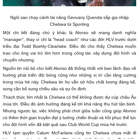
Ngôi sao chạy cánh tài năng Geovany Quenda sắp gia nhập
Chelsea từ Sporting
Một chi tiết đáng chú ý khác là Alonso sẽ mang danh nghĩa
"manager", thay vì chỉ là "head coach" như các đời HLV trước dưới
triều đại Todd Boehly-Clearlake. Điều đó cho thấy Chelsea muốn
trao cho ông vai trò lớn hơn trong công tác xây dựng đội hình và
chuyển nhượng.
Nguồn tin nội bộ cho biết Alonso đã thống nhất với ban lãnh đạo về
hướng phát triển đội bóng cũng như những vị trí cần tăng cường
trong mùa hè này. Chelsea tin họ vẫn sở hữu chất lượng đáng kể,
song cần bổ sung chiều sâu và sự ổn định.
Thách thức lớn nhất là Chelsea có thể không được dự cúp châu Âu
mùa tới. Điều đó ảnh hưởng đáng kể tới khả năng thu hút tân binh.
Nhưng ngược lại, việc không phải chơi giữa tuần cũng giúp Alonso
có thêm thời gian truyền đạt ý tưởng chiến thuật và hồi phục thể lực
cho đội hình vốn đã kiệt quệ sau Club World Cup mùa hè trước.
HLV tạm quyền Calum McFarlane cũng tin Chelsea chưa mất đi