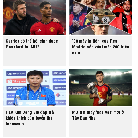
Carrick có thể hồi sinh được
‘Cỗ máy in tiền’ của Real
Rashford tại MU?
Madrid sắp vượt mốc 200 triệu
euro
HLV Kim Sang Sik đáp trả
MU tìm thấy ‘báu vật’ mới ở
khiêu khích của tuyển thủ
Tây Ban Nha
Indonesia