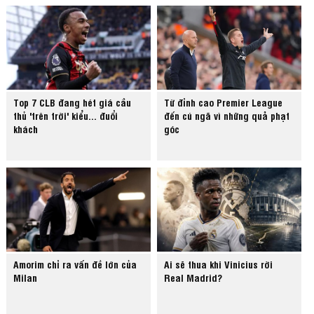
Top 7 CLB đang hét giá cầu
Từ đỉnh cao Premier League
thủ 'trên trời' kiểu... đuổi
đến cú ngã vì những quả phạt
khách
góc
Amorim chỉ ra vấn đề lớn của
Ai sẽ thua khi Vinicius rời
Milan
Real Madrid?