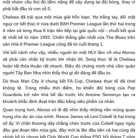
một nhóm cầu thủ đủ tiềm năng để xây dựng lại đội bóng, thay vì
phải bắt đầu từ con số 0.
Chelsea đã trải qua một mùa giải hỗn loạn. Họ trắng tay, đối mặt
nguy cơ kết thúc ở nửa dưới BXH Premier League lần thứ hai trong
4 năm và từng thua 6 trận liên tiếp tại giải quốc nội - chuỗi kết quả
tệ nhất kể từ năm 1993. Chiến thắng gần nhất của The Blues trên
sân nhà ở Premier League cũng đã từ cuối tháng 1.
Với bối cảnh như vậy, nhiều người tin một HLV tầm cỡ như Alonso
sẽ phải cân nhắc kỹ trước khi nhận lời. Song thực tế là Chelsea
hoàn tất thỏa thuận rất nhanh. Điều đó chứng minh nhà cầm quân
người Tây Ban Nha nhìn thấy thứ gì đó đáng để đầu tư.
Dù thua Man City ở chung kết FA Cup, Chelsea thực tế đã chơi
không tệ. Trong nhiều thời điểm, họ khiến đội bóng của Pep
Guardiola trở nên khá bế tắc trước khi Antoine Semenyo tạo ra
khoảnh khắc định đoạt trận đấu bằng siêu phẩm cá nhân.
Quan trọng hơn, Alonso có lẽ đã nhìn thấy những nền móng quan
trọng cho dự án của mình. Reece James và Levi Colwill là hai trong
số ấy. Vì chấn thương dây chằng chéo trước của Colwill ngay ngày
đầu giai đoạn tiền mùa giải, đây mới là lần đầu tiên cả hai cùng đá
chính kể từ chung kết Club World Cup thắng PSG hồi tháng 7 năm