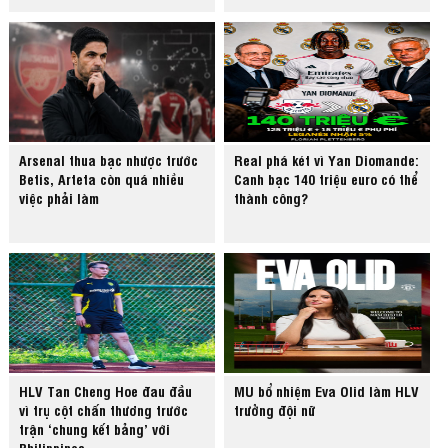
Arsenal thua bạc nhược trước
Real phá két vì Yan Diomande:
Betis, Arteta còn quá nhiều
Canh bạc 140 triệu euro có thể
việc phải làm
thành công?
HLV Tan Cheng Hoe đau đầu
MU bổ nhiệm Eva Olid làm HLV
vì trụ cột chấn thương trước
trưởng đội nữ
trận ‘chung kết bảng’ với
Philippines