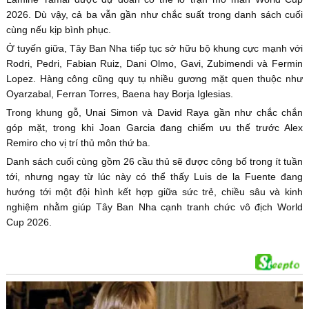
2026. Dù vậy, cả ba vẫn gần như chắc suất trong danh sách cuối
cùng nếu kịp bình phục.
Ở tuyến giữa, Tây Ban Nha tiếp tục sở hữu bộ khung cực mạnh với
Rodri, Pedri, Fabian Ruiz, Dani Olmo, Gavi, Zubimendi và Fermin
Lopez. Hàng công cũng quy tụ nhiều gương mặt quen thuộc như
Oyarzabal, Ferran Torres, Baena hay Borja Iglesias.
Trong khung gỗ, Unai Simon và David Raya gần như chắc chắn
góp mặt, trong khi Joan Garcia đang chiếm ưu thế trước Alex
Remiro cho vị trí thủ môn thứ ba.
Danh sách cuối cùng gồm 26 cầu thủ sẽ được công bố trong ít tuần
tới, nhưng ngay từ lúc này có thể thấy Luis de la Fuente đang
hướng tới một đội hình kết hợp giữa sức trẻ, chiều sâu và kinh
nghiệm nhằm giúp Tây Ban Nha cạnh tranh chức vô địch World
Cup 2026.