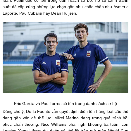
Marc Pubill đều có tên trong danh sách sơ bộ. Họ sẽ cạnh tranh
suất đá cặp cùng những lựa chọn gần như chắc chắn như Aymeric
Laporte, Pau Cubarsi hay Dean Huijsen.
Eric Garcia và Pau Torres có tên trong danh sách sơ bộ
Đáng chú ý, De la Fuente vẫn quyết định điền tên hàng loạt cầu thủ
đang gặp vấn đề thể lực. Mikel Merino đang trong quá trình hồi
phục chấn thương, Nico Williams phải nghỉ khoảng ba tuần, còn
Lamine Yamal được dự đoán có thể lỡ trận mở màn World Cup