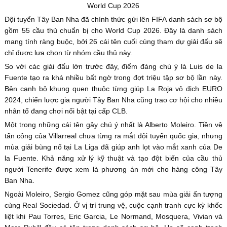
World Cup 2026
Đội tuyển Tây Ban Nha đã chính thức gửi lên FIFA danh sách sơ bộ
gồm 55 cầu thủ chuẩn bị cho World Cup 2026. Đây là danh sách
mang tính ràng buộc, bởi 26 cái tên cuối cùng tham dự giải đấu sẽ
chỉ được lựa chọn từ nhóm cầu thủ này.
So với các giải đấu lớn trước đây, điểm đáng chú ý là Luis de la
Fuente tạo ra khá nhiều bất ngờ trong đợt triệu tập sơ bộ lần này.
Bên cạnh bộ khung quen thuộc từng giúp La Roja vô địch EURO
2024, chiến lược gia người Tây Ban Nha cũng trao cơ hội cho nhiều
nhân tố đang chơi nổi bật tại cấp CLB.
Một trong những cái tên gây chú ý nhất là Alberto Moleiro. Tiền vệ
tấn công của Villarreal chưa từng ra mắt đội tuyển quốc gia, nhưng
mùa giải bùng nổ tại La Liga đã giúp anh lọt vào mắt xanh của De
la Fuente. Khả năng xử lý kỹ thuật và tạo đột biến của cầu thủ
người Tenerife được xem là phương án mới cho hàng công Tây
Ban Nha.
Ngoài Moleiro, Sergio Gomez cũng góp mặt sau mùa giải ấn tượng
cùng Real Sociedad. Ở vị trí trung vệ, cuộc cạnh tranh cực kỳ khốc
liệt khi Pau Torres, Eric Garcia, Le Normand, Mosquera, Vivian và