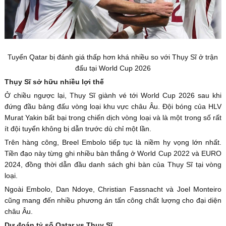
Tuyển Qatar bị đánh giá thấp hơn khá nhiều so với Thụy Sĩ ở trận
đấu tại World Cup 2026
Thụy Sĩ sở hữu nhiều lợi thế
Ở chiều ngược lại, Thụy Sĩ giành vé tới World Cup 2026 sau khi
đứng đầu bảng đấu vòng loại khu vực châu Âu. Đội bóng của HLV
Murat Yakin bất bại trong chiến dịch vòng loại và là một trong số rất
ít đội tuyển không bị dẫn trước dù chỉ một lần.
Trên hàng công, Breel Embolo tiếp tục là niềm hy vọng lớn nhất.
Tiền đạo này từng ghi nhiều bàn thắng ở World Cup 2022 và EURO
2024, đồng thời dẫn đầu danh sách ghi bàn của Thụy Sĩ tại vòng
loại.
Ngoài Embolo, Dan Ndoye, Christian Fassnacht và Joel Monteiro
cũng mang đến nhiều phương án tấn công chất lượng cho đại diện
châu Âu.
Dự đoán tỷ số Qatar vs Thụy Sĩ