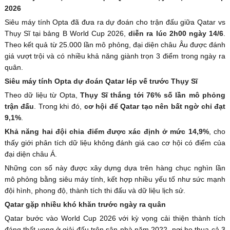
2026
Siêu máy tính Opta đã đưa ra dự đoán cho trận đấu giữa Qatar vs
Thụy Sĩ tại bảng B World Cup 2026,
diễn ra lúc 2h00 ngày 14/6
.
Theo kết quả từ 25.000 lần mô phỏng, đại diện châu Âu được đánh
giá vượt trội và có nhiều khả năng giành trọn 3 điểm trong ngày ra
quân.
Siêu máy tính Opta dự đoán Qatar lép vế trước Thụy Sĩ
Theo dữ liệu từ Opta,
Thụy Sĩ thắng tới 76% số lần mô phỏng
trận đấu
. Trong khi đó,
cơ hội để Qatar tạo nên bất ngờ chỉ đạt
9,1%
.
Khả năng hai đội chia điểm được xác định ở mức 14,9%
, cho
thấy giới phân tích dữ liệu không đánh giá cao cơ hội có điểm của
đại diện châu Á.
Những con số này được xây dựng dựa trên hàng chục nghìn lần
mô phỏng bằng siêu máy tính, kết hợp nhiều yếu tố như sức mạnh
đội hình, phong độ, thành tích thi đấu và dữ liệu lịch sử.
Qatar gặp nhiều khó khăn trước ngày ra quân
Qatar bước vào World Cup 2026 với kỳ vọng cải thiện thành tích
đáng thất vọng ở giải đấu trên sân nhà năm 2022, nơi họ thua cả 3