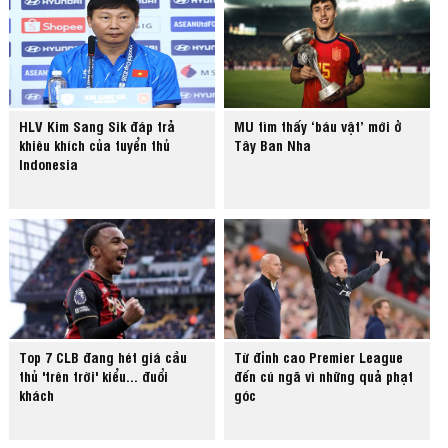
HLV Kim Sang Sik đáp trả
MU tìm thấy ‘báu vật’ mới ở
khiêu khích của tuyển thủ
Tây Ban Nha
Indonesia
Top 7 CLB đang hét giá cầu
Từ đỉnh cao Premier League
thủ 'trên trời' kiểu... đuổi
đến cú ngã vì những quả phạt
khách
góc