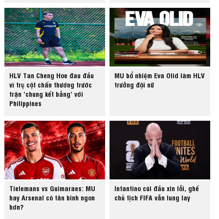
HLV Tan Cheng Hoe đau đầu
MU bổ nhiệm Eva Olid làm HLV
vì trụ cột chấn thương trước
trưởng đội nữ
trận ‘chung kết bảng’ với
Philippines
Tielemans vs Guimaraes: MU
Infantino cúi đầu xin lỗi, ghế
hay Arsenal có tân binh ngon
chủ tịch FIFA vẫn lung lay
hơn?