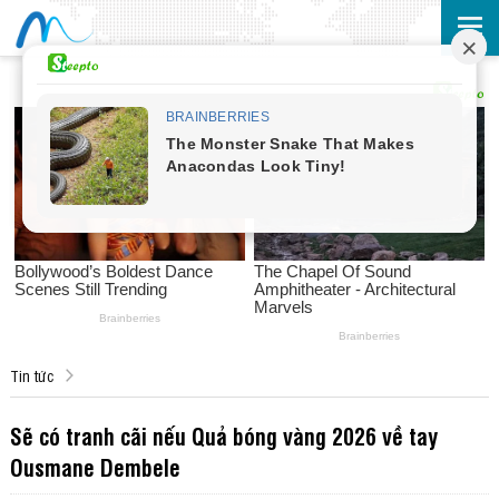
Tin tức
Sẽ có tranh cãi nếu Quả bóng vàng 2026 về tay
Ousmane Dembele