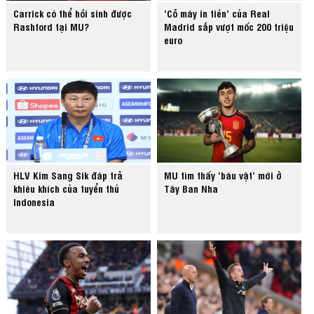
Carrick có thể hồi sinh được
‘Cỗ máy in tiền’ của Real
Rashford tại MU?
Madrid sắp vượt mốc 200 triệu
euro
HLV Kim Sang Sik đáp trả
MU tìm thấy ‘báu vật’ mới ở
khiêu khích của tuyển thủ
Tây Ban Nha
Indonesia