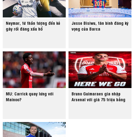
Neymar, từ thần tượng đến kẻ
Jesse Bisiwu, tân binh đáng kỳ
gây rối đáng xấu hổ
vọng của Barca
MU: Carrick quay lưng với
Bruno Guimaraes gia nhập
Mainoo?
Arsenal với giá 75 triệu bảng