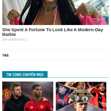
TAG:
TIN CÙNG CHUYÊN MỤC