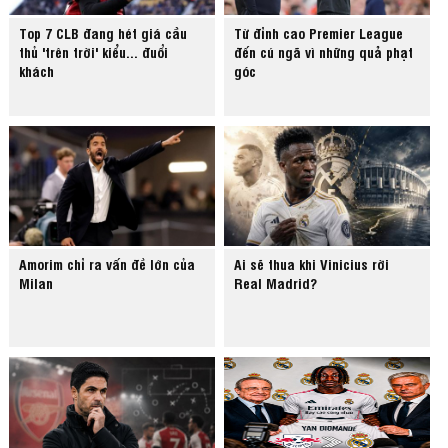
Top 7 CLB đang hét giá cầu
Từ đỉnh cao Premier League
thủ 'trên trời' kiểu... đuổi
đến cú ngã vì những quả phạt
khách
góc
Amorim chỉ ra vấn đề lớn của
Ai sẽ thua khi Vinicius rời
Milan
Real Madrid?