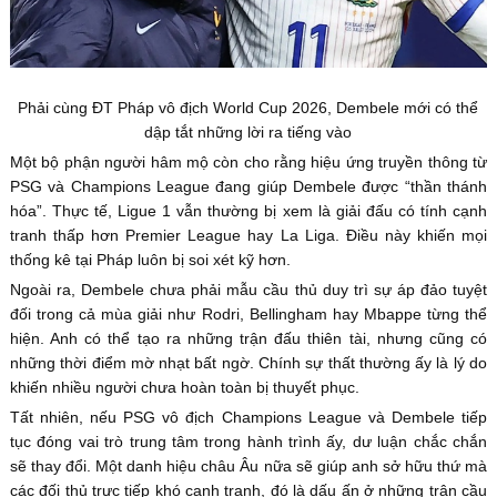
Phải cùng ĐT Pháp vô địch World Cup 2026, Dembele mới có thể
dập tắt những lời ra tiếng vào
Một bộ phận người hâm mộ còn cho rằng hiệu ứng truyền thông từ
PSG và Champions League đang giúp Dembele được “thần thánh
hóa”. Thực tế, Ligue 1 vẫn thường bị xem là giải đấu có tính cạnh
tranh thấp hơn Premier League hay La Liga. Điều này khiến mọi
thống kê tại Pháp luôn bị soi xét kỹ hơn.
Ngoài ra, Dembele chưa phải mẫu cầu thủ duy trì sự áp đảo tuyệt
đối trong cả mùa giải như Rodri, Bellingham hay Mbappe từng thể
hiện. Anh có thể tạo ra những trận đấu thiên tài, nhưng cũng có
những thời điểm mờ nhạt bất ngờ. Chính sự thất thường ấy là lý do
khiến nhiều người chưa hoàn toàn bị thuyết phục.
Tất nhiên, nếu PSG vô địch Champions League và Dembele tiếp
tục đóng vai trò trung tâm trong hành trình ấy, dư luận chắc chắn
sẽ thay đổi. Một danh hiệu châu Âu nữa sẽ giúp anh sở hữu thứ mà
các đối thủ trực tiếp khó cạnh tranh, đó là dấu ấn ở những trận cầu