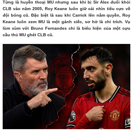
Từng là huyền thoại MU nhưng sau khi bị Sir Alex đuổi khỏi
CLB vào năm 2005, Roy Keane luôn giữ cái nhìn tiêu cực về
đội bóng cũ. Đặc biệt là sau khi Carrick lên nắm quyền, Roy
Keane luôn xem MU là một gánh xiếc, sơ hở là chỉ trích. Vụ
lùm xùm với Bruno Fernandes chỉ là biểu hiện của một cựu
cầu thủ MU ghét CLB cũ.