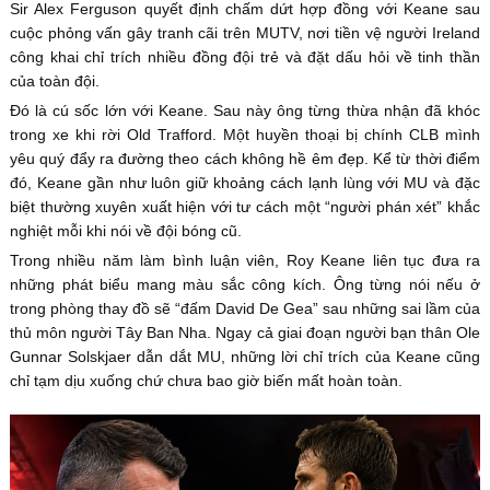
Sir Alex Ferguson quyết định chấm dứt hợp đồng với Keane sau
cuộc phỏng vấn gây tranh cãi trên MUTV, nơi tiền vệ người Ireland
công khai chỉ trích nhiều đồng đội trẻ và đặt dấu hỏi về tinh thần
của toàn đội.
Đó là cú sốc lớn với Keane. Sau này ông từng thừa nhận đã khóc
trong xe khi rời Old Trafford. Một huyền thoại bị chính CLB mình
yêu quý đẩy ra đường theo cách không hề êm đẹp. Kể từ thời điểm
đó, Keane gần như luôn giữ khoảng cách lạnh lùng với MU và đặc
biệt thường xuyên xuất hiện với tư cách một “người phán xét” khắc
nghiệt mỗi khi nói về đội bóng cũ.
Trong nhiều năm làm bình luận viên, Roy Keane liên tục đưa ra
những phát biểu mang màu sắc công kích. Ông từng nói nếu ở
trong phòng thay đồ sẽ “đấm David De Gea” sau những sai lầm của
thủ môn người Tây Ban Nha. Ngay cả giai đoạn người bạn thân Ole
Gunnar Solskjaer dẫn dắt MU, những lời chỉ trích của Keane cũng
chỉ tạm dịu xuống chứ chưa bao giờ biến mất hoàn toàn.