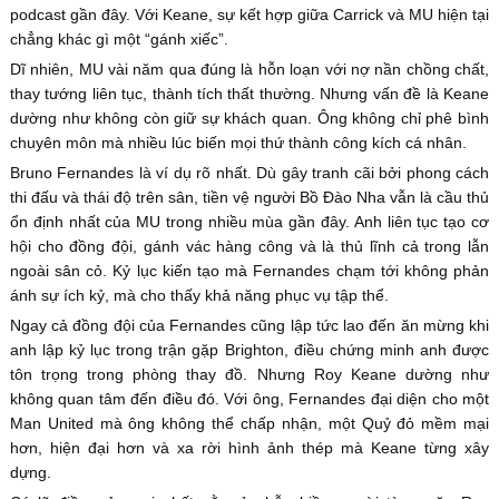
podcast gần đây. Với Keane, sự kết hợp giữa Carrick và MU hiện tại
chẳng khác gì một “gánh xiếc”.
Dĩ nhiên, MU vài năm qua đúng là hỗn loạn với nợ nần chồng chất,
thay tướng liên tục, thành tích thất thường. Nhưng vấn đề là Keane
dường như không còn giữ sự khách quan. Ông không chỉ phê bình
chuyên môn mà nhiều lúc biến mọi thứ thành công kích cá nhân.
Bruno Fernandes là ví dụ rõ nhất. Dù gây tranh cãi bởi phong cách
thi đấu và thái độ trên sân, tiền vệ người Bồ Đào Nha vẫn là cầu thủ
ổn định nhất của MU trong nhiều mùa gần đây. Anh liên tục tạo cơ
hội cho đồng đội, gánh vác hàng công và là thủ lĩnh cả trong lẫn
ngoài sân cỏ. Kỷ lục kiến tạo mà Fernandes chạm tới không phản
ánh sự ích kỷ, mà cho thấy khả năng phục vụ tập thể.
Ngay cả đồng đội của Fernandes cũng lập tức lao đến ăn mừng khi
anh lập kỷ lục trong trận gặp Brighton, điều chứng minh anh được
tôn trọng trong phòng thay đồ. Nhưng Roy Keane dường như
không quan tâm đến điều đó. Với ông, Fernandes đại diện cho một
Man United mà ông không thể chấp nhận, một Quỷ đỏ mềm mại
hơn, hiện đại hơn và xa rời hình ảnh thép mà Keane từng xây
dựng.