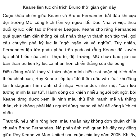
Keane liên tục chỉ trích Bruno thời gian gần đây
Cuộc khẩu chiến giữa Keane và Bruno Fernandes bắt đầu khi cựu
đội trưởng MU công kích tiền vệ người Bồ Đào Nha vì việc theo
đuổi kỷ lục kiến tạo ở Premier League. Keane cho rằng Fernandes
quá quan tâm đến thống kê cá nhân thay vì thành tích tập thể, gọi
câu chuyện phá kỷ lục là “ngớ ngẩn và vô nghĩa”. Tuy nhiên,
Fernandes lập tức phản pháo trên podcast rằng Keane đã xuyên
tạc phát biểu của anh. Thực tế, đội trưởng MU chưa bao giờ nói
bản thân ưu tiên kỷ lục cá nhân hơn chiến thắng của đội bóng.
Điều đáng nói là thay vì thừa nhận mình hiểu sai hoặc bị trích dẫn
thiếu chính xác, Roy Keane tiếp tục “đổ thêm dầu vào lửa” khi đăng
lên Instagram hình ảnh chế nhạo Fernandes như một “con lừa
tưởng mình là sư tử”. Hành động đó khiến nhiều người bất ngờ, bởi
Keane từng được xem là hình mẫu thủ lĩnh mạnh mẽ và thẳng
thắn, chứ không phải kiểu người dùng mạng xã hội để công kích cá
nhân.
Thực tế, nếu nhìn rộng hơn, mâu thuẫn này không đơn thuần chỉ là
chuyện Bruno Fernandes. Nó phản ánh mối quan hệ đầy cay đắng
giữa Roy Keane và Man United sau cuộc chia tay năm 2005. Khi ấy,