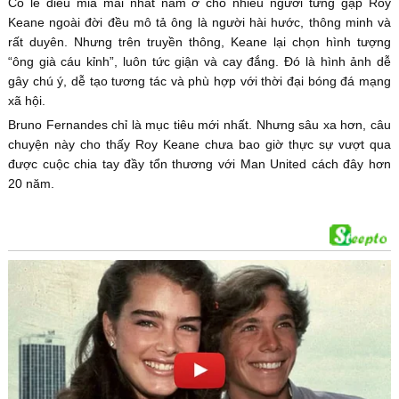
Có lẽ điều mỉa mai nhất nằm ở chỗ nhiều người từng gặp Roy
Keane ngoài đời đều mô tả ông là người hài hước, thông minh và
rất duyên. Nhưng trên truyền thông, Keane lại chọn hình tượng
“ông già cáu kỉnh”, luôn tức giận và cay đắng. Đó là hình ảnh dễ
gây chú ý, dễ tạo tương tác và phù hợp với thời đại bóng đá mạng
xã hội.
Bruno Fernandes chỉ là mục tiêu mới nhất. Nhưng sâu xa hơn, câu
chuyện này cho thấy Roy Keane chưa bao giờ thực sự vượt qua
được cuộc chia tay đầy tổn thương với Man United cách đây hơn
20 năm.