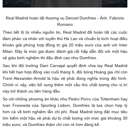
Real Madrid hoàn tất thương vụ Denzel Dumfries - Ảnh: Fabrizio
Romano
Theo tiết lộ từ nhiều nguồn tin, Real Madrid đã hoàn tất các cuộc
đàm phán cá nhân với tuyển thủ Hà Lan và chuẩn bị kích hoạt điều
khoản giải phóng hợp đồng trị giá 20 triệu euro của anh với Inter
Milan. Đây là mức giá được đánh giá rất hấp dẫn đối với một hậu
vệ giàu kinh nghiệm thi đấu đỉnh cao như Dumfries.
Sau khi đội trưởng Dani Carvajal quyết định chia tay Real Madrid
khi hết hạn hợp đồng vào cuối tháng 6, đội bóng Hoàng gia chỉ còn
Trent Alexander-Arnold là hậu vệ phải đúng nghĩa trong đội hình.
Chính vì vậy, việc bổ sung thêm một cầu thủ chất lượng cho vị trí
này trở thành ưu tiên hàng đầu.
So với những phương án khác như Pedro Porro của Tottenham hay
Ivan Fresneda của Sporting Lisbon, Dumfries là lựa chọn hợp lý
hơn cả về kinh nghiệm lẫn chi phí. Real Madrid từng đặt mục tiêu
tìm kiếm một hậu vệ phải dự bị chất lượng với mức giá khoảng 30
triệu euro, và Dumfries thậm chí còn rẻ hơn đáng kể.