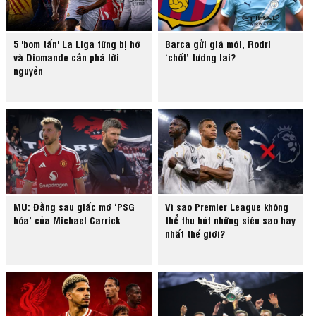
5 'bom tấn' La Liga từng bị hớ
Barca gửi giá mới, Rodri
và Diomande cần phá lời
‘chốt’ tương lai?
nguyền
MU: Đằng sau giấc mơ ‘PSG
Vì sao Premier League không
hóa’ của Michael Carrick
thể thu hút những siêu sao hay
nhất thế giới?