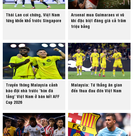
Thái Lan coi chừng, Việt Nam
Arsenal mua Guimaraes vì vũ
từng khốn khổ trước Singapore
khí đặc biệt đáng giá cả trăm
triệu bảng
Truyền thông Malaysia cảnh
Malaysia: Từ thắng ăn gian
báo đội nhà trước ‘hòn đá
đến thua đau đớn Việt Nam
tảng’ Việt Nam ở bán kết AFF
Cup 2026