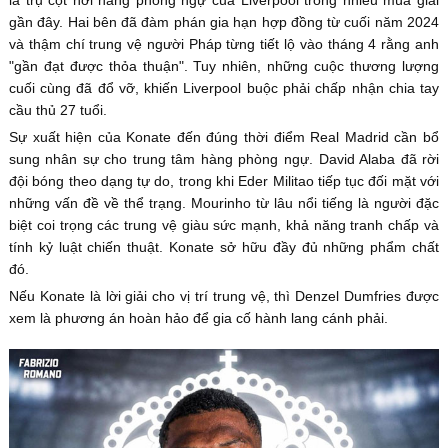
gần đây. Hai bên đã đàm phán gia hạn hợp đồng từ cuối năm 2024
và thậm chí trung vệ người Pháp từng tiết lộ vào tháng 4 rằng anh
"gần đạt được thỏa thuận". Tuy nhiên, những cuộc thương lượng
cuối cùng đã đổ vỡ, khiến Liverpool buộc phải chấp nhận chia tay
cầu thủ 27 tuổi.
Sự xuất hiện của Konate đến đúng thời điểm Real Madrid cần bổ
sung nhân sự cho trung tâm hàng phòng ngự. David Alaba đã rời
đội bóng theo dạng tự do, trong khi Eder Militao tiếp tục đối mặt với
những vấn đề về thể trạng. Mourinho từ lâu nổi tiếng là người đặc
biệt coi trọng các trung vệ giàu sức mạnh, khả năng tranh chấp và
tính kỷ luật chiến thuật. Konate sở hữu đầy đủ những phẩm chất
đó.
Nếu Konate là lời giải cho vị trí trung vệ, thì Denzel Dumfries được
xem là phương án hoàn hảo để gia cố hành lang cánh phải.