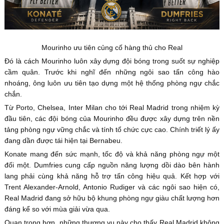
Mourinho ưu tiên củng cố hàng thủ cho Real
Đó là cách Mourinho luôn xây dựng đội bóng trong suốt sự nghiệp
cầm quân. Trước khi nghĩ đến những ngôi sao tấn công hào
nhoáng, ông luôn ưu tiên tạo dựng một hệ thống phòng ngự chắc
chắn.
Từ Porto, Chelsea, Inter Milan cho tới Real Madrid trong nhiệm kỳ
đầu tiên, các đội bóng của Mourinho đều được xây dựng trên nền
tảng phòng ngự vững chắc và tính tổ chức cực cao. Chính triết lý ấy
đang dần được tái hiện tại Bernabeu.
Konate mang đến sức mạnh, tốc độ và khả năng phòng ngự một
đối một. Dumfries cung cấp nguồn năng lượng dồi dào bên hành
lang phải cùng khả năng hỗ trợ tấn công hiệu quả. Kết hợp với
Trent Alexander-Arnold, Antonio Rudiger và các ngôi sao hiện có,
Real Madrid đang sở hữu bộ khung phòng ngự giàu chất lượng hơn
đáng kể so với mùa giải vừa qua.
Quan trọng hơn, những thương vụ này cho thấy Real Madrid không