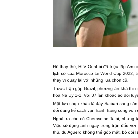
Để thay thế, HLV Ouahbi đã triệu tập Amine
lịch sử của Morocco tại World Cup 2022, t
thay vì quay lại với những lựa chọn cũ.
Trước trận gặp Brazil, phương án khả thi n
hòa Na Uy 1-1. Với 37 lần khoác áo đội tu
Một lựa chọn khác là đẩy Saibari sang cán
đổi đáng kể cách vận hành hàng công vốn đ
Ngoài ra còn có Chemsdine Talbi, nhưng t
Việc sử dụng anh ngay trong trận đấu với
thủ, dù Aguerd không thể góp mặt, bộ đôi I