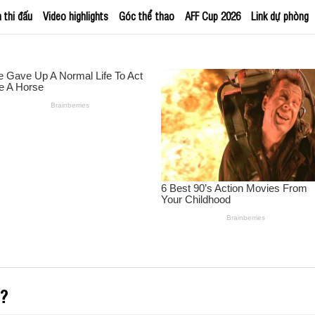
h thi đấu
Video highlights
Góc thể thao
AFF Cup 2026
Link dự phòng
o?