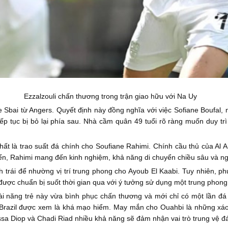
Ezzalzouli chấn thương trong trận giao hữu với Na Uy
 Sbai từ Angers. Quyết định này đồng nghĩa với việc Sofiane Boufal, 
iếp tục bị bỏ lại phía sau. Nhà cầm quân 49 tuổi rõ ràng muốn duy tr
hất là trao suất đá chính cho Soufiane Rahimi. Chính cầu thủ của Al Ai
yển, Rahimi mang đến kinh nghiệm, khả năng di chuyển chiều sâu và ng
h trái để nhường vị trí trung phong cho Ayoub El Kaabi. Tuy nhiên, 
ược chuẩn bị suốt thời gian qua với ý tưởng sử dụng một trung phong
ài năng trẻ này vừa bình phục chấn thương và mới chỉ có một lần đá
 Brazil được xem là khá mạo hiểm. May mắn cho Ouahbi là những xáo
ssa Diop và Chadi Riad nhiều khả năng sẽ đảm nhận vai trò trung vệ đ