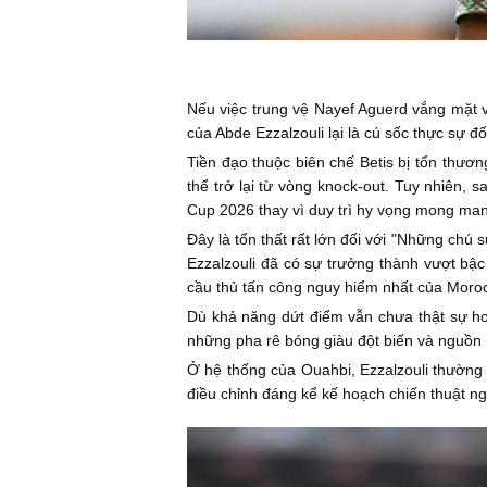
Nếu việc trung vệ Nayef Aguerd vắng mặt 
của Abde Ezzalzouli lại là cú sốc thực sự 
Tiền đạo thuộc biên chế Betis bị tổn thươ
thể trở lại từ vòng knock-out. Tuy nhiên,
Cup 2026 thay vì duy trì hy vọng mong ma
Đây là tổn thất rất lớn đối với "Những chú
Ezzalzouli đã có sự trưởng thành vượt bậc
cầu thủ tấn công nguy hiểm nhất của Moro
Dù khả năng dứt điểm vẫn chưa thật sự ho
những pha rê bóng giàu đột biến và nguồn
Ở hệ thống của Ouahbi, Ezzalzouli thường 
điều chỉnh đáng kể kế hoạch chiến thuật ng