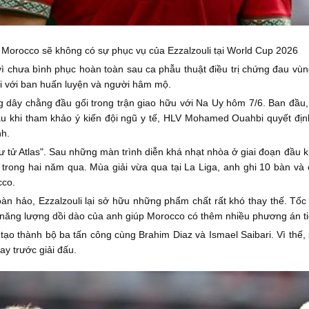
Morocco sẽ không có sự phục vụ của Ezzalzouli tại World Cup 2026
vì chưa bình phục hoàn toàn sau ca phẫu thuật điều trị chứng đau vù
đối với ban huấn luyện và người hâm mộ.
ng dây chằng đầu gối trong trận giao hữu với Na Uy hôm 7/6. Ban đầu
 sau khi tham khảo ý kiến đội ngũ y tế, HLV Mohamed Ouahbi quyết đị
nh.
 sư tử Atlas". Sau những màn trình diễn khá nhạt nhòa ở giai đoạn đầu
 trong hai năm qua. Mùa giải vừa qua tại La Liga, anh ghi 10 bàn và 
cco.
àn hảo, Ezzalzouli lại sở hữu những phẩm chất rất khó thay thế. Tốc
 năng lượng dồi dào của anh giúp Morocco có thêm nhiều phương án t
tạo thành bộ ba tấn công cùng Brahim Diaz và Ismael Saibari. Vì thế
ay trước giải đấu.