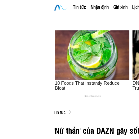
Tin tức
Nhận định
Girl xinh
Lịc
Tin tức
'Nữ thần' của DAZN gây sốt