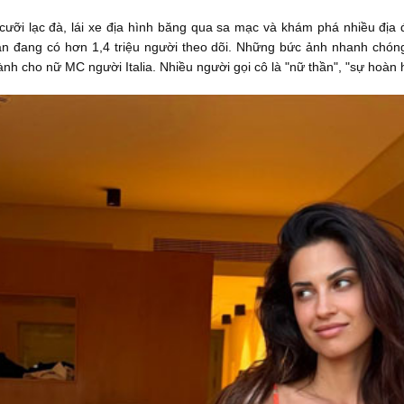
ưỡi lạc đà, lái xe địa hình băng qua sa mạc và khám phá nhiều địa đ
nhân đang có hơn 1,4 triệu người theo dõi. Những bức ảnh nhanh chón
nh cho nữ MC người Italia. Nhiều người gọi cô là "nữ thần", "sự hoàn h