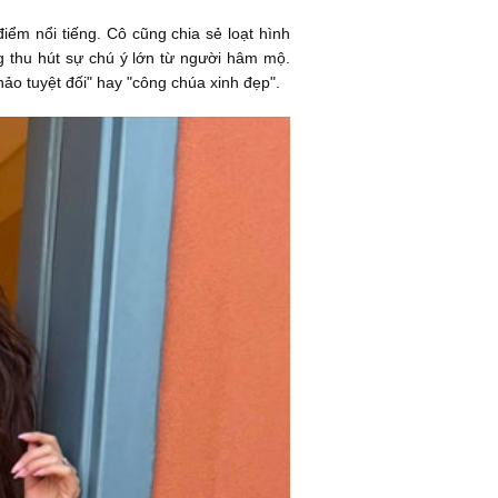
iểm nổi tiếng. Cô cũng chia sẻ loạt hình
g thu hút sự chú ý lớn từ người hâm mộ.
ảo tuyệt đối" hay "công chúa xinh đẹp".