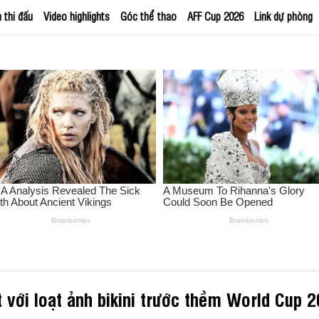
h thi đấu
Video highlights
Góc thể thao
AFF Cup 2026
Link dự phòng
 với loạt ảnh bikini trước thềm World Cup 