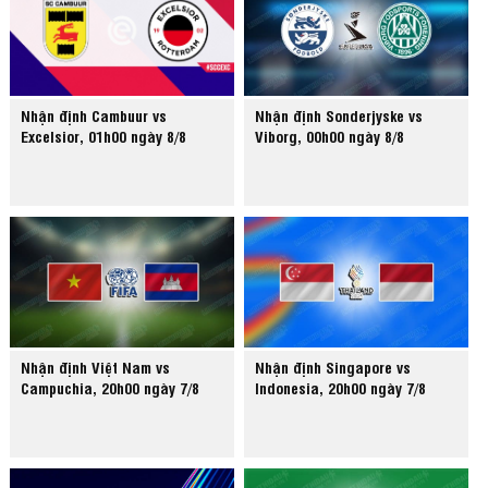
Nhận định Cambuur vs
Nhận định Sonderjyske vs
Excelsior, 01h00 ngày 8/8
Viborg, 00h00 ngày 8/8
Nhận định Việt Nam vs
Nhận định Singapore vs
Campuchia, 20h00 ngày 7/8
Indonesia, 20h00 ngày 7/8