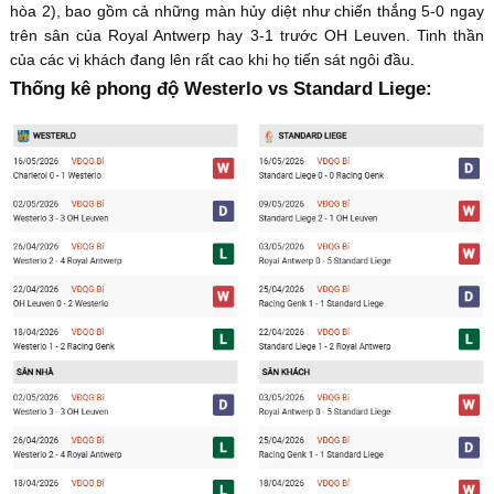
hòa 2), bao gồm cả những màn hủy diệt như chiến thắng 5-0 ngay
trên sân của Royal Antwerp hay 3-1 trước OH Leuven. Tinh thần
của các vị khách đang lên rất cao khi họ tiến sát ngôi đầu.
Thống kê phong độ Westerlo vs Standard Liege: