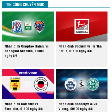
TIN CÙNG CHUYÊN MỤC
Nhận định Qingdao Hainiu vs
Nhận định Bochum vs Hertha
Shanghai Shenhua, 18h00
Berlin, 01h30 ngày 8/8
ngày 8/8
Nhận định Cambuur vs
Nhận định Sonderjyske vs
Excelsior, 01h00 ngày 8/8
Viborg, 00h00 ngày 8/8