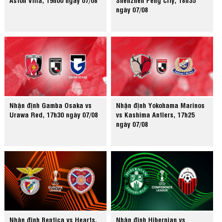
ngày 07/08
Nhận định Gamba Osaka vs
Nhận định Yokohama Marinos
Urawa Red, 17h30 ngày 07/08
vs Kashima Antlers, 17h25
ngày 07/08
Nhận định Benfica vs Hearts,
Nhận định Hibernian vs