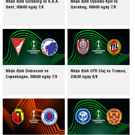
Nhận định Goteborg vs K.A.A.
Nhận định Dynamo Kyiv vs
Gent, 00h00 ngày 7/8
Qarabag, 00h00 ngày 7/8
Nhận định Debreceni vs
Nhận định CFR Cluj vs Tromso,
Copenhagen, 00h00 ngày 7/8
23h30 ngày 6/8