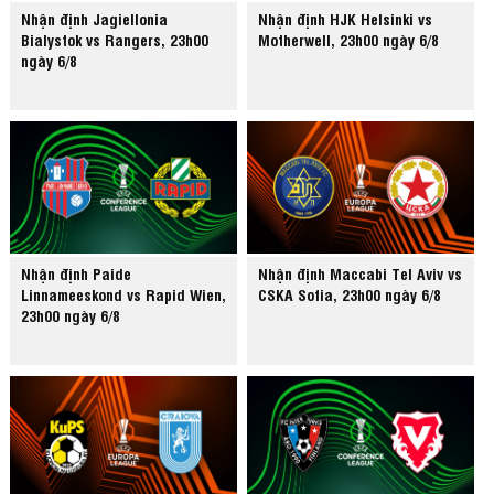
Nhận định Jagiellonia
Nhận định HJK Helsinki vs
Bialystok vs Rangers, 23h00
Motherwell, 23h00 ngày 6/8
ngày 6/8
Nhận định Paide
Nhận định Maccabi Tel Aviv vs
Linnameeskond vs Rapid Wien,
CSKA Sofia, 23h00 ngày 6/8
23h00 ngày 6/8