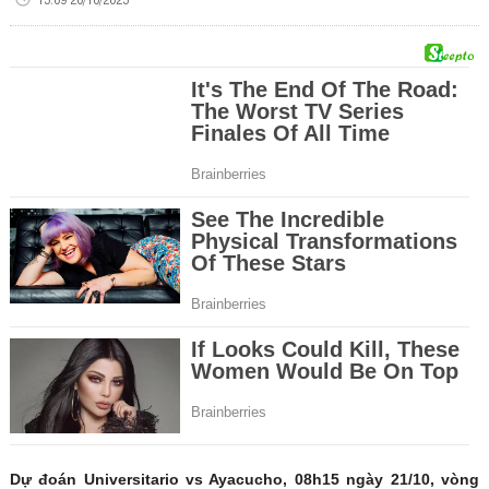
Dự đoán Universitario vs Ayacucho, 08h15 ngày 21/10, vòng