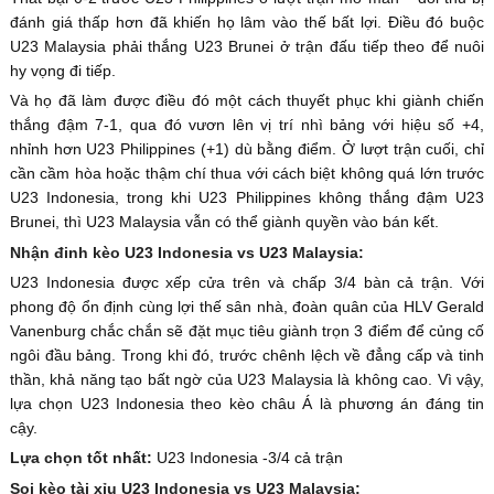
đánh giá thấp hơn đã khiến họ lâm vào thế bất lợi. Điều đó buộc
U23 Malaysia phải thắng U23 Brunei ở trận đấu tiếp theo để nuôi
hy vọng đi tiếp.
Và họ đã làm được điều đó một cách thuyết phục khi giành chiến
thắng đậm 7-1, qua đó vươn lên vị trí nhì bảng với hiệu số +4,
nhỉnh hơn U23 Philippines (+1) dù bằng điểm. Ở lượt trận cuối, chỉ
cần cầm hòa hoặc thậm chí thua với cách biệt không quá lớn trước
U23 Indonesia, trong khi U23 Philippines không thắng đậm U23
Brunei, thì U23 Malaysia vẫn có thể giành quyền vào bán kết.
Nhận đinh kèo U23 Indonesia vs U23 Malaysia:
U23 Indonesia được xếp cửa trên và chấp 3/4 bàn cả trận. Với
phong độ ổn định cùng lợi thế sân nhà, đoàn quân của HLV Gerald
Vanenburg chắc chắn sẽ đặt mục tiêu giành trọn 3 điểm để củng cố
ngôi đầu bảng. Trong khi đó, trước chênh lệch về đẳng cấp và tinh
thần, khả năng tạo bất ngờ của U23 Malaysia là không cao. Vì vậy,
lựa chọn U23 Indonesia theo kèo châu Á là phương án đáng tin
cậy.
Lựa chọn tốt nhất:
U23 Indonesia -3/4 cả trận
Soi kèo tài xỉu U23 Indonesia vs U23 Malaysia: