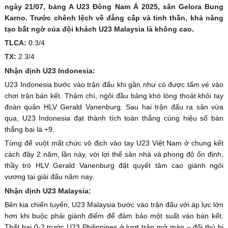
ngày 21/07, bảng A U23 Đông Nam Á 2025, sân Gelora Bung
Karno. Trước chênh lệch về đẳng cấp và tinh thần, khả năng
tạo bất ngờ của đội khách U23 Malaysia là không cao.
TLCA:
0:3/4
TX:
2 3/4
Nhận định U23 Indonesia:
U23 Indonesia bước vào trận đấu khi gần như có được tấm vé vào
chơi trận bán kết. Thậm chí, ngôi đầu bảng khó lòng thoát khỏi tay
đoàn quân HLV Gerald Vanenburg. Sau hai trận đấu ra sân vừa
qua, U23 Indonesia đạt thành tích toàn thắng cùng hiệu số bàn
thắng bại là +9.
Từng để vuột mất chức vô địch vào tay U23 Việt Nam ở chung kết
cách đây 2 năm, lần này, với lợi thế sân nhà và phong độ ổn định,
thầy trò HLV Gerald Vanenburg đặt quyết tâm cao giành ngôi
vương tại giải đấu năm nay.
Nhận định U23 Malaysia:
Bên kia chiến tuyến, U23 Malaysia bước vào trận đấu với áp lực lớn
hơn khi buộc phải giành điểm để đảm bảo một suất vào bán kết.
Thất bại 0-2 trước U23 Philippines ở lượt trận mở màn – đối thủ bị