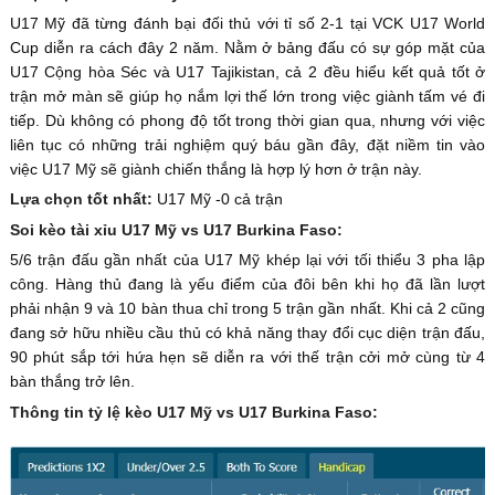
U17 Mỹ đã từng đánh bại đối thủ với tỉ số 2-1 tại VCK U17 World
Cup diễn ra cách đây 2 năm. Nằm ở bảng đấu có sự góp mặt của
U17 Cộng hòa Séc và U17 Tajikistan, cả 2 đều hiểu kết quả tốt ở
trận mở màn sẽ giúp họ nắm lợi thế lớn trong việc giành tấm vé đi
tiếp. Dù không có phong độ tốt trong thời gian qua, nhưng với việc
liên tục có những trải nghiệm quý báu gần đây, đặt niềm tin vào
việc U17 Mỹ sẽ giành chiến thắng là hợp lý hơn ở trận này.
Lựa chọn tốt nhất:
U17 Mỹ -0 cả trận
Soi kèo tài xỉu U17 Mỹ vs U17 Burkina Faso:
5/6 trận đấu gần nhất của U17 Mỹ khép lại với tối thiểu 3 pha lập
công. Hàng thủ đang là yếu điểm của đôi bên khi họ đã lần lượt
phải nhận 9 và 10 bàn thua chỉ trong 5 trận gần nhất. Khi cả 2 cũng
đang sở hữu nhiều cầu thủ có khả năng thay đổi cục diện trận đấu,
90 phút sắp tới hứa hẹn sẽ diễn ra với thế trận cởi mở cùng từ 4
bàn thắng trở lên.
Thông tin tỷ lệ kèo U17 Mỹ vs U17 Burkina Faso: