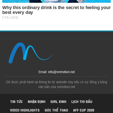
Email: info@vnmotion.net
Chỉ được phát hành lại thông tin từ website này nếu có sự đồng ý bằng
văn bản của vnmotion.net
TIN TỨC
NHẬN ĐỊNH
GIRL XINH
LỊCH THI ĐẤU
VIDEO HIGHLIGHTS
GÓC THỂ THAO
AFF CUP 2026