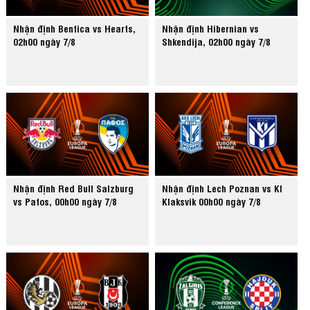
Nhận định Benfica vs Hearts,
Nhận định Hibernian vs
02h00 ngày 7/8
Shkendija, 02h00 ngày 7/8
Nhận định Red Bull Salzburg
Nhận định Lech Poznan vs KI
vs Pafos, 00h00 ngày 7/8
Klaksvik 00h00 ngày 7/8