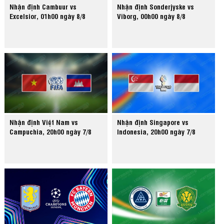
Nhận định Cambuur vs
Nhận định Sonderjyske vs
Excelsior, 01h00 ngày 8/8
Viborg, 00h00 ngày 8/8
Nhận định Việt Nam vs
Nhận định Singapore vs
Campuchia, 20h00 ngày 7/8
Indonesia, 20h00 ngày 7/8