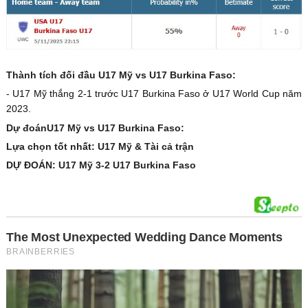
Thành tích đối đầu U17 Mỹ vs U17 Burkina Faso:
- U17 Mỹ thắng 2-1 trước U17 Burkina Faso ở U17 World Cup năm
2023.
Dự đoánU17 Mỹ vs U17 Burkina Faso:
Lựa chọn tốt nhất: U17 Mỹ & Tài cả trận
DỰ ĐOÁN: U17 Mỹ 3-2 U17 Burkina Faso