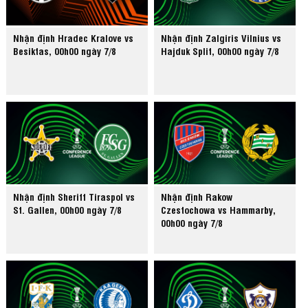
Nhận định Hradec Kralove vs
Nhận định Zalgiris Vilnius vs
Besiktas, 00h00 ngày 7/8
Hajduk Split, 00h00 ngày 7/8
Nhận định Sheriff Tiraspol vs
Nhận định Rakow
St. Gallen, 00h00 ngày 7/8
Czestochowa vs Hammarby,
00h00 ngày 7/8