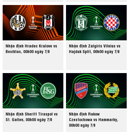
Nhận định Hradec Kralove vs
Nhận định Zalgiris Vilnius vs
Besiktas, 00h00 ngày 7/8
Hajduk Split, 00h00 ngày 7/8
Nhận định Sheriff Tiraspol vs
Nhận định Rakow
St. Gallen, 00h00 ngày 7/8
Czestochowa vs Hammarby,
00h00 ngày 7/8