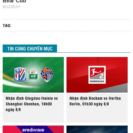
TAG:
TIN CÙNG CHUYÊN MỤC
Nhận định Qingdao Hainiu vs
Nhận định Bochum vs Hertha
Shanghai Shenhua, 18h00
Berlin, 01h30 ngày 8/8
ngày 8/8