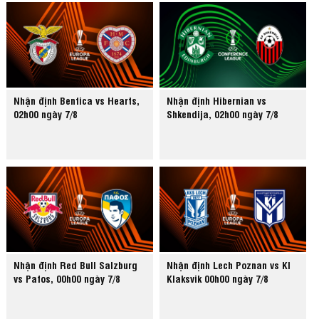
Nhận định Benfica vs Hearts,
Nhận định Hibernian vs
02h00 ngày 7/8
Shkendija, 02h00 ngày 7/8
Nhận định Red Bull Salzburg
Nhận định Lech Poznan vs KI
vs Pafos, 00h00 ngày 7/8
Klaksvik 00h00 ngày 7/8