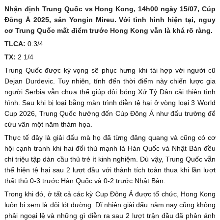
Nhận định Trung Quốc vs Hong Kong, 14h00 ngày 15/07, Cúp
Đông Á 2025, sân Yongin Mireu. Với tình hình hiện tại, nguy
cơ Trung Quốc mất điểm trước Hong Kong vẫn là khá rõ ràng.
TLCA:
0:3/4
TX:
2 1/4
Trung Quốc được kỳ vọng sẽ phục hưng khi tái hợp với người cũ
Dejan Durdevic. Tuy nhiên, tính đến thời điểm này chiến lược gia
người Serbia vẫn chưa thể giúp đội bóng Xứ Tỷ Dân cải thiện tình
hình. Sau khi bị loại bằng màn trình diễn tệ hại ở vòng loại 3 World
Cup 2026, Trung Quốc hướng đến Cúp Đông Á như đấu trường để
cứu vãn một năm thảm họa.
Thực tế đây là giải đấu mà họ đã từng đăng quang và cũng có cơ
hội cạnh tranh khi hai đối thủ mạnh là Hàn Quốc và Nhật Bản đều
chỉ triệu tập dàn cầu thủ trẻ ít kinh nghiệm. Dù vậy, Trung Quốc vẫn
thể hiện tệ hại sau 2 lượt đầu với thành tích toàn thua khi lần lượt
thất thủ 0-3 trước Hàn Quốc và 0-2 trước Nhật Bản.
Trong khi đó, ở tất cả các kỳ Cup Đông Á được tổ chức, Hong Kong
luôn bị xem là đội lót đường. Dĩ nhiên giải đấu năm nay cũng không
phải ngoại lệ và những gì diễn ra sau 2 lượt trận đầu đã phản ánh