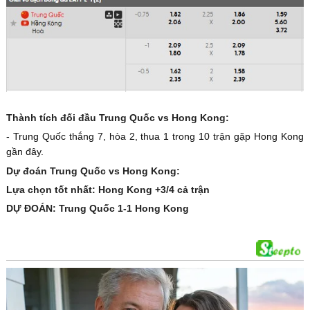
Thành tích đối đầu Trung Quốc vs Hong Kong:
- Trung Quốc thắng 7, hòa 2, thua 1 trong 10 trận gặp Hong Kong
gần đây.
Dự đoán Trung Quốc vs Hong Kong:
Lựa chọn tốt nhất: Hong Kong +3/4 cả trận
DỰ ĐOÁN: Trung Quốc 1-1 Hong Kong