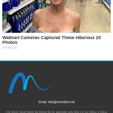
Email: info@vnmotion.net
Chỉ được phát hành lại thông tin từ website này nếu có sự đồng ý bằng