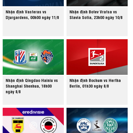
Nhận định Vasteras vs
Nhận định Botev Vratsa vs
Djurgardens, 00h00 ngày 11/8
Slavia Sofia, 23h00 ngày 10/8
Nhận định Qingdao Hainiu vs
Nhận định Bochum vs Hertha
Shanghai Shenhua, 18h00
Berlin, 01h30 ngày 8/8
ngày 8/8