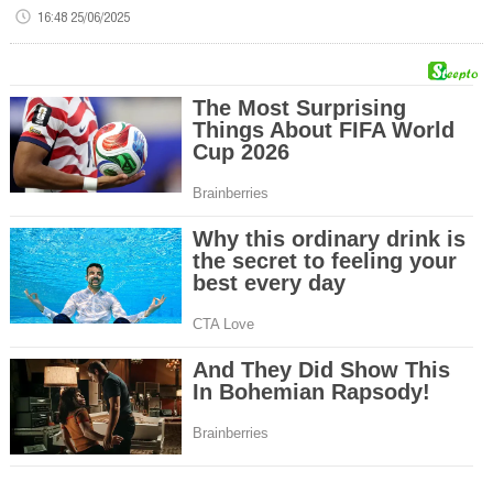
16:48 25/06/2025