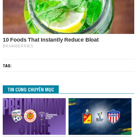
TAG:
TIN CÙNG CHUYÊN MỤC