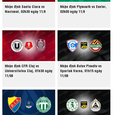
Nhận định Santa Clara vs
Nhận định Plymouth vs Exeter,
Nacional, 02h30 ngày 11/8
02h00 ngày 11/8
Nhận định CFR Cluj vs
Nhận định Botev Plovdiv vs
Universitatea Cluj, 01h30 ngày
Spartak Varna, 01h15 ngày
11/08
11/08