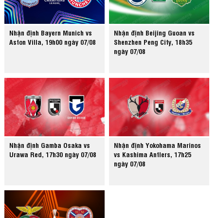
Nhận định Bayern Munich vs
Nhận định Beijing Guoan vs
Aston Villa, 19h00 ngày 07/08
Shenzhen Peng City, 18h35
ngày 07/08
Nhận định Gamba Osaka vs
Nhận định Yokohama Marinos
Urawa Red, 17h30 ngày 07/08
vs Kashima Antlers, 17h25
ngày 07/08