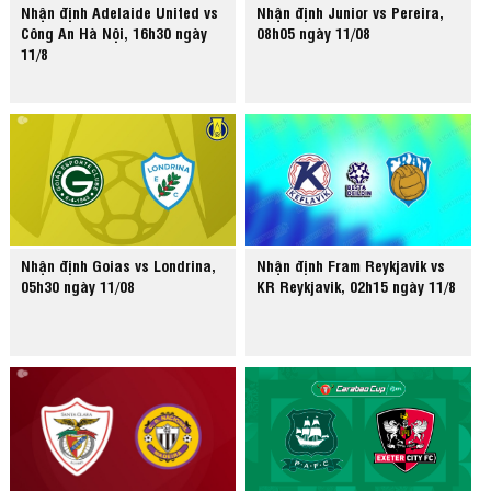
Nhận định Adelaide United vs
Nhận định Junior vs Pereira,
Công An Hà Nội, 16h30 ngày
08h05 ngày 11/08
11/8
Nhận định Goias vs Londrina,
Nhận định Fram Reykjavik vs
05h30 ngày 11/08
KR Reykjavik, 02h15 ngày 11/8