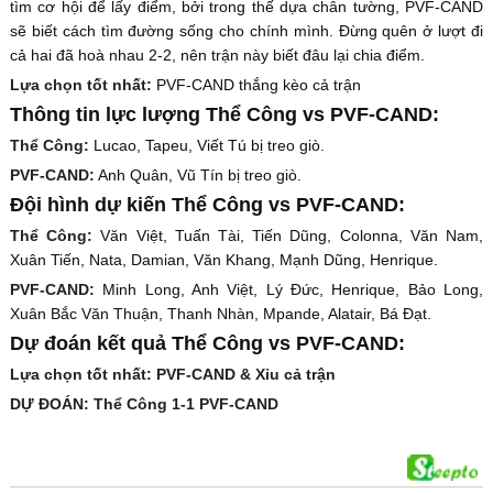
tìm cơ hội để lấy điểm, bởi trong thế dựa chân tường, PVF-CAND
sẽ biết cách tìm đường sống cho chính mình. Đừng quên ở lượt đi
cả hai đã hoà nhau 2-2, nên trận này biết đâu lại chia điểm.
Lựa chọn tốt nhất:
PVF-CAND thắng kèo cả trận
Thông tin lực lượng Thể Công vs PVF-CAND:
Thể Công:
Lucao, Tapeu, Viết Tú bị treo giò.
PVF-CAND:
Anh Quân, Vũ Tín bị treo giò.
Đội hình dự kiến Thể Công vs PVF-CAND:
Thể Công:
Văn Việt, Tuấn Tài, Tiến Dũng, Colonna, Văn Nam,
Xuân Tiến, Nata, Damian, Văn Khang, Mạnh Dũng, Henrique.
PVF-CAND:
Minh Long, Anh Việt, Lý Đức, Henrique, Bảo Long,
Xuân Bắc Văn Thuận, Thanh Nhàn, Mpande, Alatair, Bá Đạt.
Dự đoán kết quả Thể Công vs PVF-CAND:
Lựa chọn tốt nhất: PVF-CAND & Xỉu cả trận
DỰ ĐOÁN: Thể Công 1-1 PVF-CAND