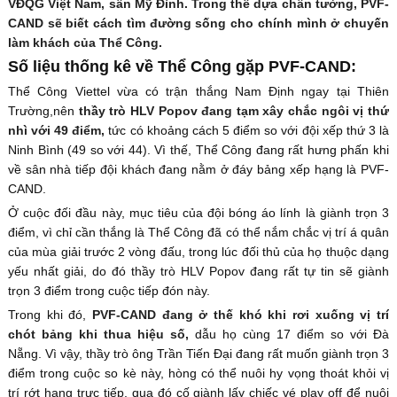
VĐQG Việt Nam, sân Mỹ Đình. Trong thế dựa chân tường, PVF-
CAND sẽ biết cách tìm đường sống cho chính mình ở chuyến
làm khách của Thể Công.
Số liệu thống kê về Thể Công gặp PVF-CAND:
Thể Công Viettel vừa có trận thắng Nam Định ngay tại Thiên
Trường,nên
thầy trò HLV Popov đang tạm xây chắc ngôi vị thứ
nhì với 49 điểm,
tức có khoảng cách 5 điểm so với đội xếp thứ 3 là
Ninh Bình (49 so với 44). Vì thế, Thể Công đang rất hưng phấn khi
về sân nhà tiếp đội khách đang nằm ở đáy bảng xếp hạng là PVF-
CAND.
Ở cuộc đối đầu này, mục tiêu của đội bóng áo lính là giành trọn 3
điểm, vì chỉ cần thắng là Thể Công đã có thể nắm chắc vị trí á quân
của mùa giải trước 2 vòng đấu, trong lúc đối thủ của họ thuộc dạng
yếu nhất giải, do đó thầy trò HLV Popov đang rất tự tin sẽ giành
trọn 3 điểm trong cuộc tiếp đón này.
Trong khi đó,
PVF-CAND đang ở thế khó khi rơi xuống vị trí
chót bảng khi thua hiệu số,
dẫu họ cùng 17 điểm so với Đà
Nẵng. Vì vậy, thầy trò ông Trần Tiến Đại đang rất muốn giành trọn 3
điểm trong cuộc so kè này, hòng có thể nuôi hy vọng thoát khỏi vị
trí rớt hạng trực tiếp, qua đó cố giành lấy chiếc vé play off để nuôi