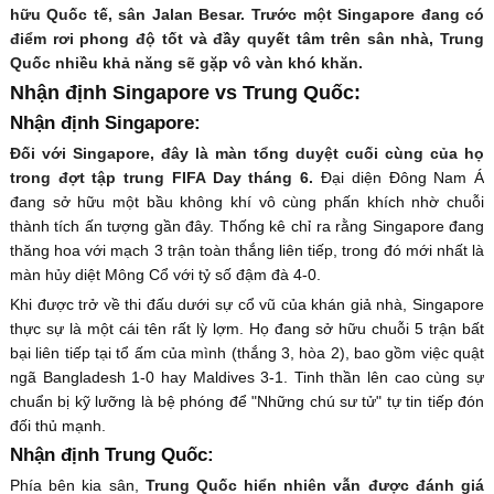
hữu Quốc tế, sân Jalan Besar. Trước một Singapore đang có
điểm rơi phong độ tốt và đầy quyết tâm trên sân nhà, Trung
Quốc nhiều khả năng sẽ gặp vô vàn khó khăn.
Nhận định Singapore vs Trung Quốc:
Nhận định Singapore:
Đối với Singapore, đây là màn tổng duyệt cuối cùng của họ
trong đợt tập trung FIFA Day tháng 6.
Đại diện Đông Nam Á
đang sở hữu một bầu không khí vô cùng phấn khích nhờ chuỗi
thành tích ấn tượng gần đây. Thống kê chỉ ra rằng Singapore đang
thăng hoa với mạch 3 trận toàn thắng liên tiếp, trong đó mới nhất là
màn hủy diệt Mông Cổ với tỷ số đậm đà 4-0.
Khi được trở về thi đấu dưới sự cổ vũ của khán giả nhà, Singapore
thực sự là một cái tên rất lỳ lợm. Họ đang sở hữu chuỗi 5 trận bất
bại liên tiếp tại tổ ấm của mình (thắng 3, hòa 2), bao gồm việc quật
ngã Bangladesh 1-0 hay Maldives 3-1. Tinh thần lên cao cùng sự
chuẩn bị kỹ lưỡng là bệ phóng để "Những chú sư tử" tự tin tiếp đón
đối thủ mạnh.
Nhận định Trung Quốc:
Phía bên kia sân,
Trung Quốc hiển nhiên vẫn được đánh giá