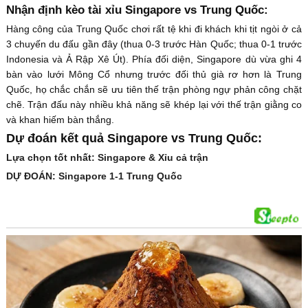
Nhận định kèo tài xỉu Singapore vs Trung Quốc:
Hàng công của Trung Quốc chơi rất tệ khi đi khách khi tịt ngòi ở cả
3 chuyến du đấu gần đây (thua 0-3 trước Hàn Quốc; thua 0-1 trước
Indonesia và Ả Rập Xê Út). Phía đối diện, Singapore dù vừa ghi 4
bàn vào lưới Mông Cổ nhưng trước đối thủ già rơ hơn là Trung
Quốc, họ chắc chắn sẽ ưu tiên thế trận phòng ngự phản công chặt
chẽ. Trận đấu này nhiều khả năng sẽ khép lại với thế trận giằng co
và khan hiếm bàn thắng.
Dự đoán kết quả Singapore vs Trung Quốc:
Lựa chọn tốt nhất: Singapore & Xỉu cả trận
DỰ ĐOÁN: Singapore 1-1 Trung Quốc