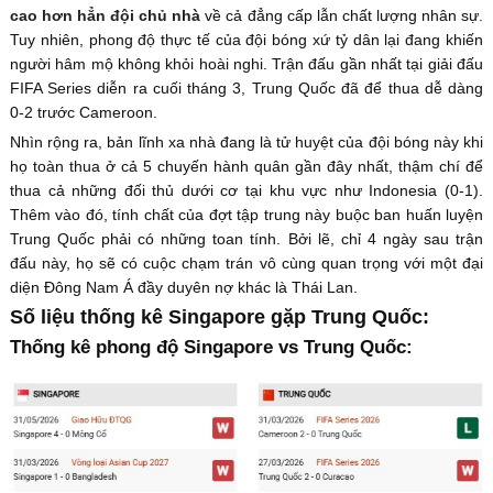
cao hơn hẳn đội chủ nhà
về cả đẳng cấp lẫn chất lượng nhân sự.
Tuy nhiên, phong độ thực tế của đội bóng xứ tỷ dân lại đang khiến
người hâm mộ không khỏi hoài nghi. Trận đấu gần nhất tại giải đấu
FIFA Series diễn ra cuối tháng 3, Trung Quốc đã để thua dễ dàng
0-2 trước Cameroon.
Nhìn rộng ra, bản lĩnh xa nhà đang là tử huyệt của đội bóng này khi
họ toàn thua ở cả 5 chuyến hành quân gần đây nhất, thậm chí để
thua cả những đối thủ dưới cơ tại khu vực như Indonesia (0-1).
Thêm vào đó, tính chất của đợt tập trung này buộc ban huấn luyện
Trung Quốc phải có những toan tính. Bởi lẽ, chỉ 4 ngày sau trận
đấu này, họ sẽ có cuộc chạm trán vô cùng quan trọng với một đại
diện Đông Nam Á đầy duyên nợ khác là Thái Lan.
Số liệu thống kê Singapore gặp Trung Quốc:
Thống kê phong độ Singapore vs Trung Quốc: