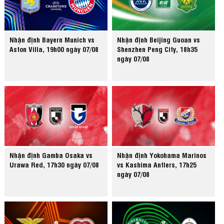
Nhận định Bayern Munich vs
Nhận định Beijing Guoan vs
Aston Villa, 19h00 ngày 07/08
Shenzhen Peng City, 18h35
ngày 07/08
Nhận định Gamba Osaka vs
Nhận định Yokohama Marinos
Urawa Red, 17h30 ngày 07/08
vs Kashima Antlers, 17h25
ngày 07/08