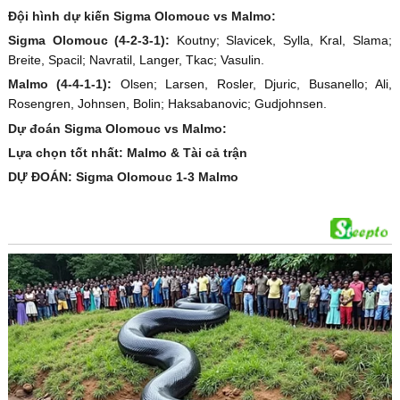
Đội hình dự kiến Sigma Olomouc vs Malmo:
Sigma Olomouc (4-2-3-1):
Koutny; Slavicek, Sylla, Kral, Slama;
Breite, Spacil; Navratil, Langer, Tkac; Vasulin.
Malmo (4-4-1-1):
Olsen; Larsen, Rosler, Djuric, Busanello; Ali,
Rosengren, Johnsen, Bolin; Haksabanovic; Gudjohnsen.
Dự đoán Sigma Olomouc vs Malmo:
Lựa chọn tốt nhất: Malmo & Tài cả trận
DỰ ĐOÁN: Sigma Olomouc 1-3 Malmo