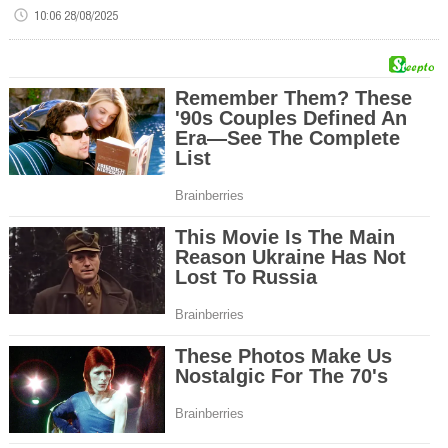
10:06 28/08/2025