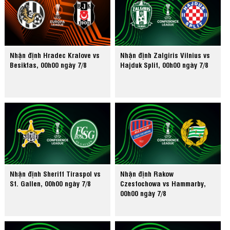
Nhận định Hradec Kralove vs
Nhận định Zalgiris Vilnius vs
Besiktas, 00h00 ngày 7/8
Hajduk Split, 00h00 ngày 7/8
Nhận định Sheriff Tiraspol vs
Nhận định Rakow
St. Gallen, 00h00 ngày 7/8
Czestochowa vs Hammarby,
00h00 ngày 7/8