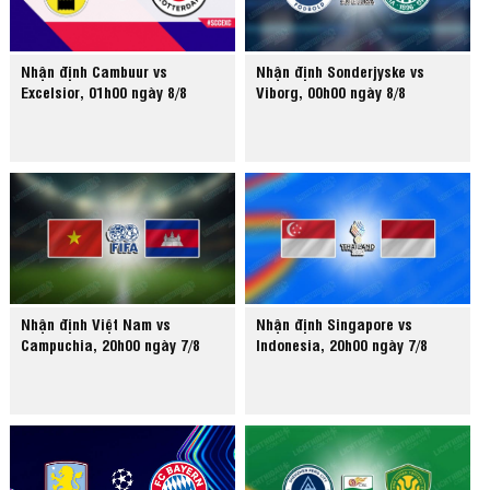
Nhận định Cambuur vs
Nhận định Sonderjyske vs
Excelsior, 01h00 ngày 8/8
Viborg, 00h00 ngày 8/8
Nhận định Việt Nam vs
Nhận định Singapore vs
Campuchia, 20h00 ngày 7/8
Indonesia, 20h00 ngày 7/8