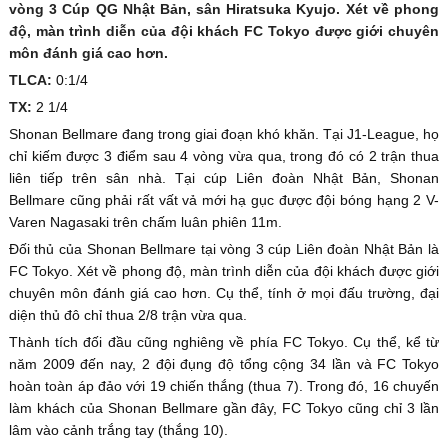
vòng 3 Cúp QG Nhật Bản, sân Hiratsuka Kyujo. Xét về phong
độ, màn trình diễn của đội khách FC Tokyo được giới chuyên
môn đánh giá cao hơn.
TLCA:
0:1/4
TX:
2 1/4
Shonan Bellmare đang trong giai đoạn khó khăn. Tại J1-League, họ
chỉ kiếm được 3 điểm sau 4 vòng vừa qua, trong đó có 2 trận thua
liên tiếp trên sân nhà. Tại cúp Liên đoàn Nhật Bản, Shonan
Bellmare cũng phải rất vất vả mới hạ gục được đội bóng hạng 2 V-
Varen Nagasaki trên chấm luân phiên 11m.
Đối thủ của Shonan Bellmare tại vòng 3 cúp Liên đoàn Nhật Bản là
FC Tokyo. Xét về phong độ, màn trình diễn của đội khách được giới
chuyên môn đánh giá cao hơn. Cụ thể, tính ở mọi đấu trường, đại
diện thủ đô chỉ thua 2/8 trận vừa qua.
Thành tích đối đầu cũng nghiêng về phía FC Tokyo. Cụ thể, kể từ
năm 2009 đến nay, 2 đội đụng độ tổng cộng 34 lần và FC Tokyo
hoàn toàn áp đảo với 19 chiến thắng (thua 7). Trong đó, 16 chuyến
làm khách của Shonan Bellmare gần đây, FC Tokyo cũng chỉ 3 lần
lâm vào cảnh trắng tay (thắng 10).