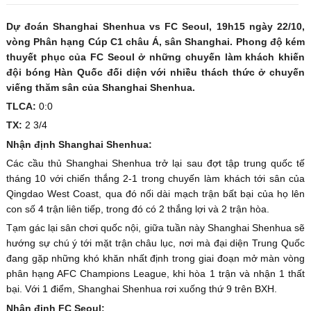
Dự đoán Shanghai Shenhua vs FC Seoul, 19h15 ngày 22/10,
vòng Phân hạng Cúp C1 châu Á, sân Shanghai. Phong độ kém
thuyết phục của FC Seoul ở những chuyến làm khách khiến
đội bóng Hàn Quốc đối diện với nhiều thách thức ở chuyến
viếng thăm sân của Shanghai Shenhua.
TLCA:
0:0
TX:
2 3/4
Nhận định Shanghai Shenhua:
Các cầu thủ Shanghai Shenhua trở lại sau đợt tập trung quốc tế
tháng 10 với chiến thắng 2-1 trong chuyến làm khách tới sân của
Qingdao West Coast, qua đó nối dài mạch trận bất bại của họ lên
con số 4 trận liên tiếp, trong đó có 2 thắng lợi và 2 trận hòa.
Tạm gác lại sân chơi quốc nội, giữa tuần này Shanghai Shenhua sẽ
hướng sự chú ý tới mặt trận châu lục, nơi mà đại diện Trung Quốc
đang gặp những khó khăn nhất định trong giai đoạn mở màn vòng
phân hạng AFC Champions League, khi hòa 1 trận và nhận 1 thất
bại. Với 1 điểm, Shanghai Shenhua rơi xuống thứ 9 trên BXH.
Nhận định FC Seoul: