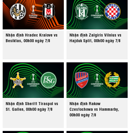
Nhận định Hradec Kralove vs
Nhận định Zalgiris Vilnius vs
Besiktas, 00h00 ngày 7/8
Hajduk Split, 00h00 ngày 7/8
Nhận định Sheriff Tiraspol vs
Nhận định Rakow
St. Gallen, 00h00 ngày 7/8
Czestochowa vs Hammarby,
00h00 ngày 7/8