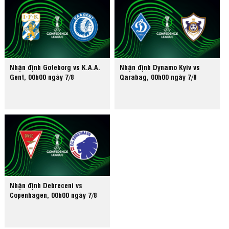
Nhận định Goteborg vs K.A.A.
Nhận định Dynamo Kyiv vs
Gent, 00h00 ngày 7/8
Qarabag, 00h00 ngày 7/8
Nhận định Debreceni vs
Copenhagen, 00h00 ngày 7/8