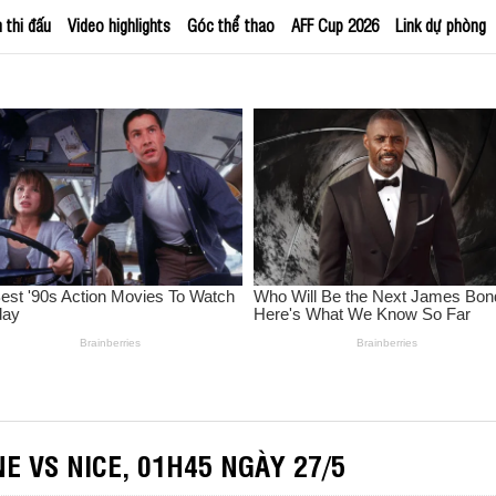
h thi đấu
Video highlights
Góc thể thao
AFF Cup 2026
Link dự phòng
E VS NICE, 01H45 NGÀY 27/5