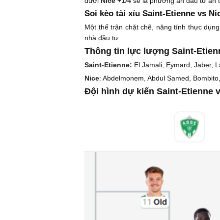
dưới
Nice +1/4
sẽ là phương án đầu tư an t
Soi kèo tài xỉu Saint-Etienne vs Ni
Một thế trận chặt chẽ, nặng tính thực dụng
nhà đầu tư.
Thông tin lực lượng Saint-Etien
Saint-Etienne:
El Jamali, Eymard, Jaber, 
Nice
: Abdelmonem, Abdul Samed, Bombito
Đội hình dự kiến Saint-Etienne v