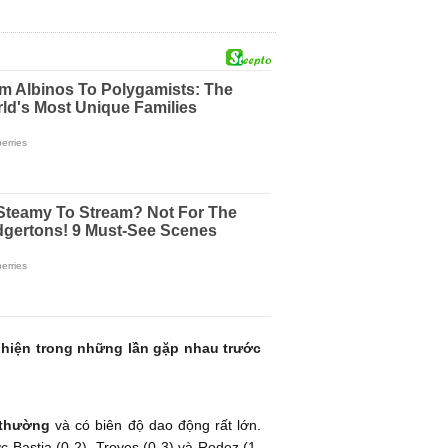
ể hiện trong những lần gặp nhau trước
 thường
và có biên độ dao động rất lớn.
ớc Bastia (0-2), Troyes (0-3) và Rodez (1-