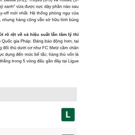
"Quỷ xanh" vừa được vực dậy phần nào sau
lay-off mới nhất. Hệ thống phòng ngự của
át, nhưng hàng công vẫn sở hữu tính bùng
t rõ rệt về cả hiệu suất lẫn tâm lý thi
p Quốc gia Pháp. Đáng báo động hơn, tại
hững đối thủ dưới cơ như FC Metz cầm chân
thực dụng đến mức bế tắc; hàng thủ vốn là
 thắng trong 5 vòng đấu gần đây tại Ligue