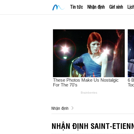
Tin tức
Nhận định
Girl xinh
Lịc
Nhận định
NHẬN ĐỊNH SAINT-ETIENN