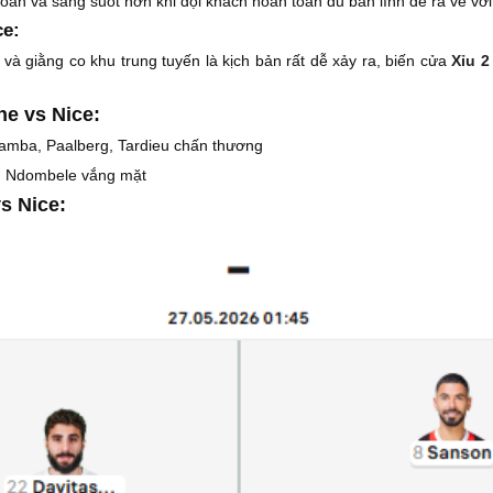
oàn và sáng suốt hơn khi đội khách hoàn toàn đủ bản lĩnh để ra về với 
ce:
 và giằng co khu trung tuyến là kịch bản rất dễ xảy ra, biến cửa
Xỉu 2
ne vs Nice:
Lamba, Paalberg, Tardieu chấn thương
, Ndombele vắng mặt
s Nice: