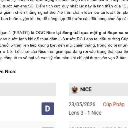
-0 trước Amiens SC. Điểm tích cực duy nhất lúc này là tinh thần của 
 giành chiến thắng nghẹt thở 7-6 trên chấm luân lưu tại loạt trận p
a ban huấn luyện khi họ dễ dàng sụp đổ trước các đội bóng chơi áp s
 Ligue 1 (FRA D1) là OGC
Nice lại đang trải qua một giai đoạn sa sú
 gáo nước lạnh khi để thua đậm 1-3 trước RC Lens tại đấu trường Cú
a chuỗi 5 trận liên tiếp không biết đến mùi chiến thắng, trong đó bị n
re 1-2. Lối chơi của Nice thời gian qua đang rơi vào trạng thái quá 
àng công tỏ ra vô hại và cực kỳ cùn mòn khi chỉ ghi được vỏn vẹn 3 bàn
s Nice: