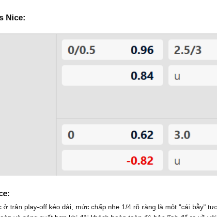
s Nice:
ce:
c ở trận play-off kéo dài, mức chấp nhẹ 1/4 rõ ràng là một "cái bẫy" t