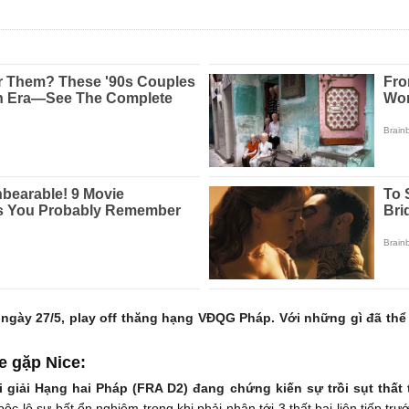
 ngày 27/5, play off thăng hạng VĐQG Pháp. Với những gì đã th
e gặp Nice:
i giải Hạng hai Pháp (FRA D2) đang chứng kiến sự trồi sụt thất
ộc lộ sự bất ổn nghiêm trọng khi phải nhận tới 3 thất bại liên tiếp trư