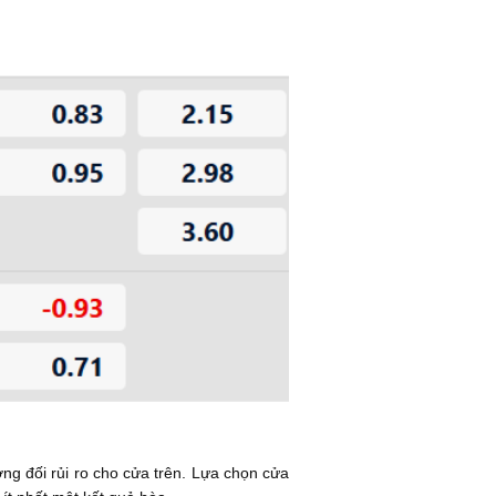
ương đối rủi ro cho cửa trên. Lựa chọn cửa