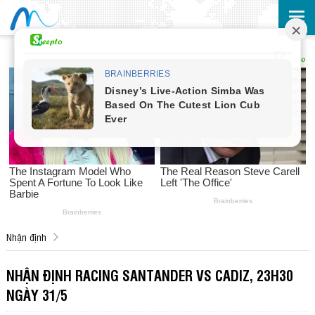
Nhận định
NHẬN ĐỊNH RACING SANTANDER VS CADIZ, 23H30
NGÀY 31/5