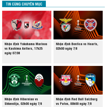
TIN CÙNG CHUYÊN MỤC
Nhận định Yokohama Marinos
Nhận định Benfica vs Hearts,
vs Kashima Antlers, 17h25
02h00 ngày 7/8
ngày 07/08
Nhận định Hibernian vs
Nhận định Red Bull Salzburg
Shkendija, 02h00 ngày 7/8
vs Pafos, 00h00 ngày 7/8