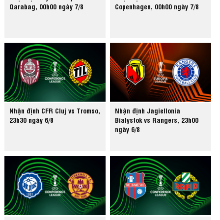
Qarabag, 00h00 ngày 7/8
Copenhagen, 00h00 ngày 7/8
Nhận định CFR Cluj vs Tromso,
Nhận định Jagiellonia
23h30 ngày 6/8
Bialystok vs Rangers, 23h00
ngày 6/8