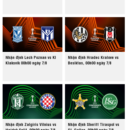
Nhận định Lech Poznan vs KI
Nhận định Hradec Kralove vs
Klaksvik 00h00 ngày 7/8
Besiktas, 00h00 ngày 7/8
Nhận định Zalgiris Vilnius vs
Nhận định Sheriff Tiraspol vs
Hajduk Split, 00h00 ngày 7/8
St. Gallen, 00h00 ngày 7/8