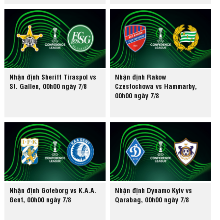
Nhận định Sheriff Tiraspol vs
Nhận định Rakow
St. Gallen, 00h00 ngày 7/8
Czestochowa vs Hammarby,
00h00 ngày 7/8
Nhận định Goteborg vs K.A.A.
Nhận định Dynamo Kyiv vs
Gent, 00h00 ngày 7/8
Qarabag, 00h00 ngày 7/8