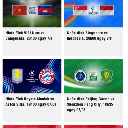
Nhận định Việt Nam vs
Nhận định Singapore vs
Campuchia, 20h00 ngày 7/8
Indonesia, 20h00 ngày 7/8
Nhận định Bayern Munich vs
Nhận định Beijing Guoan vs
Aston Villa, 19h00 ngày 07/08
Shenzhen Peng City, 18h35
ngày 07/08