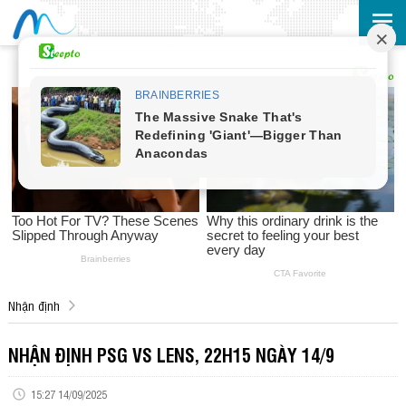
Nhận định
NHẬN ĐỊNH PSG VS LENS, 22H15 NGÀY 14/9
15:27 14/09/2025