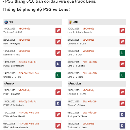
- PSG thắng 6/10 trận đối đầu vừa qua trước Lens.
Thống kê phong độ PSG vs Lens: