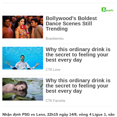
Nhận định PSG vs Lens, 22h15 ngày 14/9, vòng 4 Ligue 1, sân