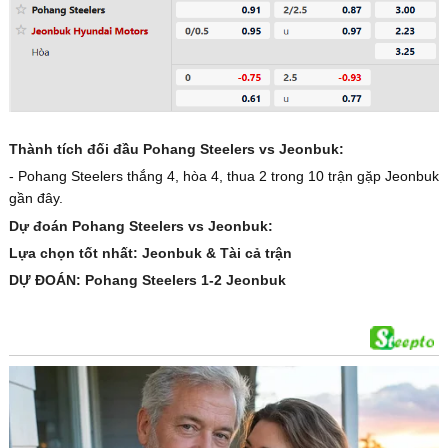
Thành tích đối đầu Pohang Steelers vs Jeonbuk:
- Pohang Steelers thắng 4, hòa 4, thua 2 trong 10 trận gặp Jeonbuk
gần đây.
Dự đoán Pohang Steelers vs Jeonbuk:
Lựa chọn tốt nhất: Jeonbuk & Tài cả trận
DỰ ĐOÁN: Pohang Steelers 1-2 Jeonbuk