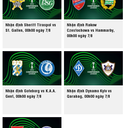
Nhận định Sheriff Tiraspol vs
Nhận định Rakow
St. Gallen, 00h00 ngày 7/8
Czestochowa vs Hammarby,
00h00 ngày 7/8
Nhận định Goteborg vs K.A.A.
Nhận định Dynamo Kyiv vs
Gent, 00h00 ngày 7/8
Qarabag, 00h00 ngày 7/8