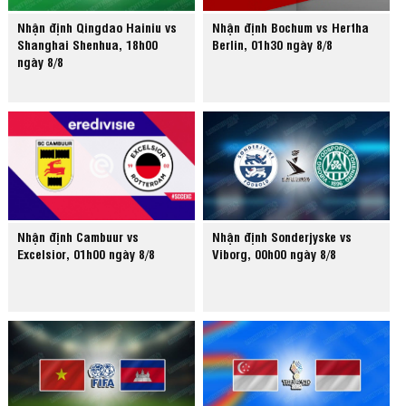
Nhận định Qingdao Hainiu vs
Nhận định Bochum vs Hertha
Shanghai Shenhua, 18h00
Berlin, 01h30 ngày 8/8
ngày 8/8
Nhận định Cambuur vs
Nhận định Sonderjyske vs
Excelsior, 01h00 ngày 8/8
Viborg, 00h00 ngày 8/8