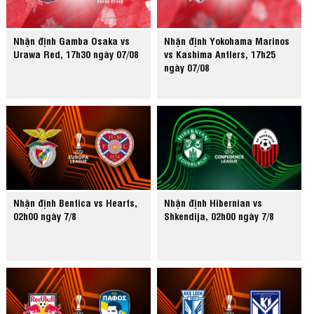
Nhận định Gamba Osaka vs
Nhận định Yokohama Marinos
Urawa Red, 17h30 ngày 07/08
vs Kashima Antlers, 17h25
ngày 07/08
Nhận định Benfica vs Hearts,
Nhận định Hibernian vs
02h00 ngày 7/8
Shkendija, 02h00 ngày 7/8