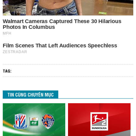
TAG:
TIN CÙNG CHUYÊN MỤC