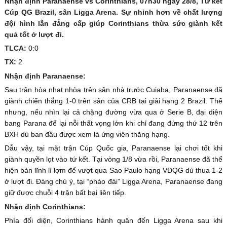
Nhận định Paranaense vs Corinthians, 07h30 ngày 28/8, Tứ kết
Cúp QG Brazil, sân Ligga Arena. Sự nhỉnh hơn về chất lượng
đội hình lẫn đẳng cấp giúp Corinthians thừa sức giành kết
quả tốt ở lượt đi.
TLCA:
0:0
TX:
2
Nhận định Paranaense:
Sau trận hòa nhạt nhòa trên sân nhà trước Cuiaba, Paranaense đã
giành chiến thắng 1-0 trên sân của CRB tại giải hạng 2 Brazil. Thế
nhưng, nếu nhìn lại cả chặng đường vừa qua ở Serie B, đại diện
bang Parana để lại nỗi thất vọng lớn khi chỉ đang đứng thứ 12 trên
BXH dù ban đầu được xem là ứng viên thăng hạng.
Dẫu vậy, tại mặt trận Cúp Quốc gia, Paranaense lại chơi tốt khi
giành quyền lọt vào tứ kết. Tại vòng 1/8 vừa rồi, Paranaense đã thể
hiện bản lĩnh lì lợm để vượt qua Sao Paulo hạng VĐQG dù thua 1-2
ở lượt đi. Đáng chú ý, tại “pháo đài” Ligga Arena, Paranaense đang
giữ được chuỗi 4 trận bất bại liên tiếp.
Nhận định Corinthians:
Phía đối diện, Corinthians hành quân đến Ligga Arena sau khi