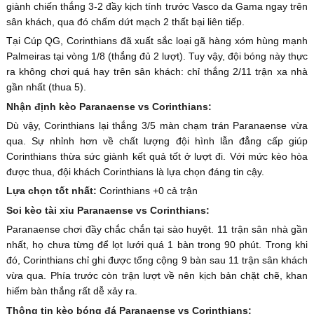
giành chiến thắng 3-2 đầy kịch tính trước Vasco da Gama ngay trên
sân khách, qua đó chấm dứt mạch 2 thất bại liên tiếp.
Tại Cúp QG, Corinthians đã xuất sắc loại gã hàng xóm hùng mạnh
Palmeiras tại vòng 1/8 (thắng đủ 2 lượt). Tuy vậy, đội bóng này thực
ra không chơi quá hay trên sân khách: chỉ thắng 2/11 trận xa nhà
gần nhất (thua 5).
Nhận định kèo Paranaense vs Corinthians:
Dù vậy, Corinthians lại thắng 3/5 màn chạm trán Paranaense vừa
qua. Sự nhỉnh hơn về chất lượng đội hình lẫn đẳng cấp giúp
Corinthians thừa sức giành kết quả tốt ở lượt đi. Với mức kèo hòa
được thua, đội khách Corinthians là lựa chọn đáng tin cậy.
Lựa chọn tốt nhất:
Corinthians +0 cả trận
Soi kèo tài xỉu Paranaense vs Corinthians:
Paranaense chơi đầy chắc chắn tại sào huyệt. 11 trận sân nhà gần
nhất, họ chưa từng để lọt lưới quá 1 bàn trong 90 phút. Trong khi
đó, Corinthians chỉ ghi được tổng cộng 9 bàn sau 11 trận sân khách
vừa qua. Phía trước còn trận lượt về nên kịch bản chặt chẽ, khan
hiếm bàn thắng rất dễ xảy ra.
Thông tin kèo bóng đá Paranaense vs Corinthians: