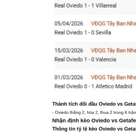
Thành tích đối đầu Oviedo vs Geta
- Oviedo thắng 2, hòa 2, thua 2 trong 6 trậ
Nhận định kèo Oviedo vs Getafe
Thông tin tỷ lệ kèo Oviedo vs Geta