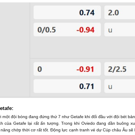
etafe:
i một đội bóng đang đứng thứ 7 như Getafe khi đối đầu với đội bét bản
h của Getafe lại rất ấn tượng. Trong khi Oviedo đang dần buông x
ả năng chớp thời cơ rất tốt. Động lực cạnh tranh vé dự Cúp châu Âu sẽ 