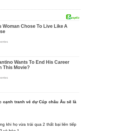
c cạnh tranh vé dự Cúp châu Âu sẽ là
khi họ vừa trải qua 2 thất bại liên tiếp
 2 và hòa 1.