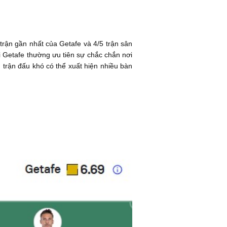
 trận gần nhất của Getafe và 4/5 trận sân
 Getafe thường ưu tiên sự chắc chắn nơi
, trận đấu khó có thể xuất hiện nhiều bàn