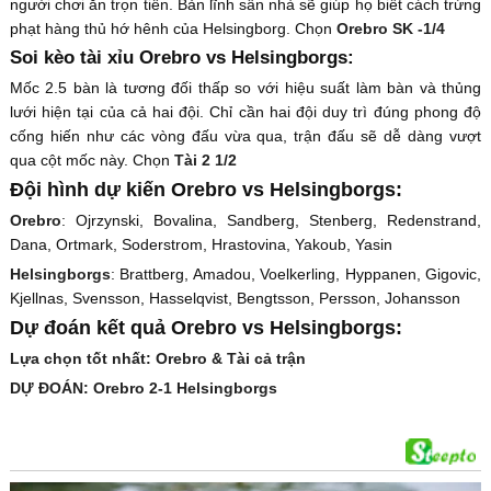
người chơi ăn trọn tiền. Bản lĩnh sân nhà sẽ giúp họ biết cách trừng
phạt hàng thủ hớ hênh của Helsingborg. Chọn
Orebro SK -1/4
Soi kèo tài xỉu Orebro vs Helsingborgs:
Mốc 2.5 bàn là tương đối thấp so với hiệu suất làm bàn và thủng
lưới hiện tại của cả hai đội. Chỉ cần hai đội duy trì đúng phong độ
cống hiến như các vòng đấu vừa qua, trận đấu sẽ dễ dàng vượt
qua cột mốc này. Chọn
Tài 2 1/2
Đội hình dự kiến Orebro vs Helsingborgs:
Orebro
: Ojrzynski, Bovalina, Sandberg, Stenberg, Redenstrand,
Dana, Ortmark, Soderstrom, Hrastovina, Yakoub, Yasin
Helsingborgs
: Brattberg, Amadou, Voelkerling, Hyppanen, Gigovic,
Kjellnas, Svensson, Hasselqvist, Bengtsson, Persson, Johansson
Dự đoán kết quả Orebro vs Helsingborgs:
Lựa chọn tốt nhất: Orebro & Tài cả trận
DỰ ĐOÁN: Orebro 2-1 Helsingborgs