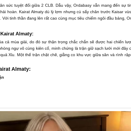
n sức tuyệt đối giữa 2 CLB. Dẫu vậy, Ordabasy vẫn mang đến sự tin
 khải hoàn. Kairat Almaty dù lỳ lợm nhưng cú sẩy chân trước Kaisar v
. Với tinh thần đang lên rất cao cùng mục tiêu chiếm ngôi đầu bảng, O
 Kairat Almaty:
của cả mùa giải, do đó sự thận trọng chắc chắn sẽ được hai chiến lư
hòng ngự vô cùng kiên cố, minh chứng là trận giữ sạch lưới mới đây c
t quả Xỉu. Một thế trận chặt chẽ, giằng co khu vực giữa sân và rình rậ
irat Almaty:
ận