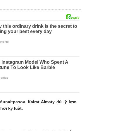
unaitpasov. Kairat Almaty dù lỳ lợm
ơi kỷ luật.