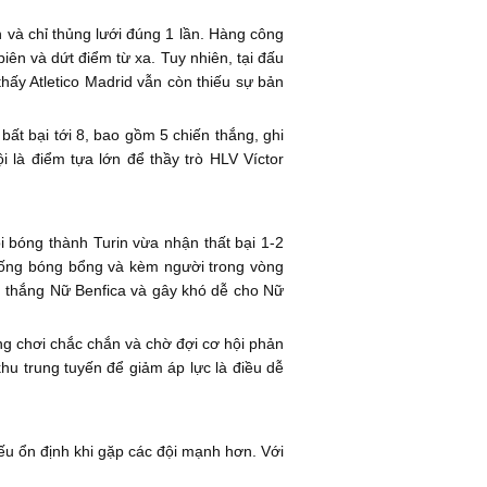
àn và chỉ thủng lưới đúng 1 lần. Hàng công
iên và dứt điểm từ xa. Tuy nhiên, tại đấu
hấy Atletico Madrid vẫn còn thiếu sự bản
bất bại tới 8, bao gồm 5 chiến thắng, ghi
i là điểm tựa lớn để thầy trò HLV Víctor
 bóng thành Turin vừa nhận thất bại 1-2
hống bóng bổng và kèm người trong vòng
m thắng Nữ Benfica và gây khó dễ cho Nữ
ng chơi chắc chắn và chờ đợi cơ hội phản
hu trung tuyến để giảm áp lực là điều dễ
iếu ổn định khi gặp các đội mạnh hơn. Với