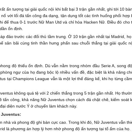
ất ấn tượng tại giải quốc nội khi bất bại 3 trận gần nhất, ghi tới 10 b
ổ với lối đá tấn công đa dạng, tận dụng tốt các tình huống phối hợp b
hi để thua 0-1 trước Nữ Man Utd và chỉ hòa Hacken Nữ. Điều đó cho t
 dần ổn định.
áp đảo trước các đối thủ tầm trung. Ở 10 trận gần nhất tại Madrid, họ 
hế sân bãi cùng tinh thần hưng phấn sau chuỗi thắng tại giải quốc nộ
phong độ thiếu ổn định. Dù vẫn nằm trong nhóm đầu Serie A, song đội
phòng ngự của họ đang bộc lộ nhiều vấn đề, đặc biệt là khả năng c
tus tại Champions League vẫn là một lợi thế đáng kể, khi họ từng cầ
entus không quá tệ với 2 chiến thắng trong 5 trận gần nhất. Họ thườ
về tấn công, khả năng Nữ Juventus chọn cách đá chặt chẽ, kiểm soát k
i đại diện nước Ý ở chuyến làm khách này.
 Juventus:
sân nhà và phong độ ghi bàn cực cao. Trong khi đó, Nữ Juventus vẫn th
drid là phương án hợp lý hơn nhờ phong độ ấn tượng tại tổ ấm của họ.