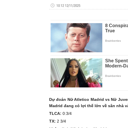
10:12 12/11/2025
Dự đoán Nữ Atletico Madrid vs Nữ Juve
Madrid đang có lợi thế lớn về sân nhà 
TLCA:
0:3/4
TX:
2 3/4