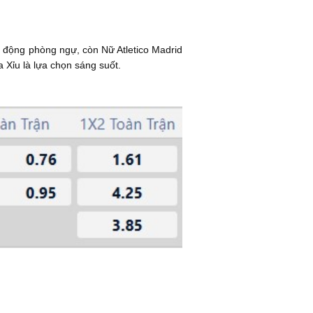
hủ động phòng ngự, còn Nữ Atletico Madrid
 Xỉu là lựa chọn sáng suốt.