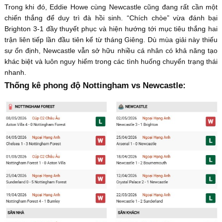
Trong khi đó, Eddie Howe cùng Newcastle cũng đang rất cần một
chiến thắng để duy trì đà hồi sinh. “Chích chòe” vừa đánh bại
Brighton 3-1 đầy thuyết phục và hiện hướng tới mục tiêu thắng hai
trận liên tiếp lần đầu tiên kể từ tháng Giêng. Dù mùa giải này thiếu
sự ổn định, Newcastle vẫn sở hữu nhiều cá nhân có khả năng tạo
khác biệt và luôn nguy hiểm trong các tình huống chuyển trạng thái
nhanh.
Thống kê phong độ Nottingham vs Newcastle: