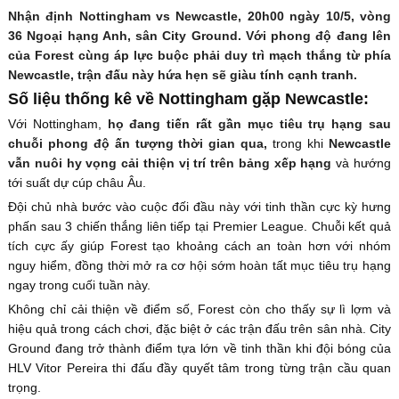
Nhận định Nottingham vs Newcastle, 20h00 ngày 10/5, vòng
36 Ngoại hạng Anh, sân City Ground. Với phong độ đang lên
của Forest cùng áp lực buộc phải duy trì mạch thắng từ phía
Newcastle, trận đấu này hứa hẹn sẽ giàu tính cạnh tranh.
Số liệu thống kê về Nottingham gặp Newcastle:
Với Nottingham,
họ đang tiến rất gần mục tiêu trụ hạng sau
chuỗi phong độ ấn tượng thời gian qua,
trong khi
Newcastle
vẫn nuôi hy vọng cải thiện vị trí trên bảng xếp hạng
và hướng
tới suất dự cúp châu Âu.
Đội chủ nhà bước vào cuộc đối đầu này với tinh thần cực kỳ hưng
phấn sau 3 chiến thắng liên tiếp tại Premier League. Chuỗi kết quả
tích cực ấy giúp Forest tạo khoảng cách an toàn hơn với nhóm
nguy hiểm, đồng thời mở ra cơ hội sớm hoàn tất mục tiêu trụ hạng
ngay trong cuối tuần này.
Không chỉ cải thiện về điểm số, Forest còn cho thấy sự lì lợm và
hiệu quả trong cách chơi, đặc biệt ở các trận đấu trên sân nhà. City
Ground đang trở thành điểm tựa lớn về tinh thần khi đội bóng của
HLV Vitor Pereira thi đấu đầy quyết tâm trong từng trận cầu quan
trọng.