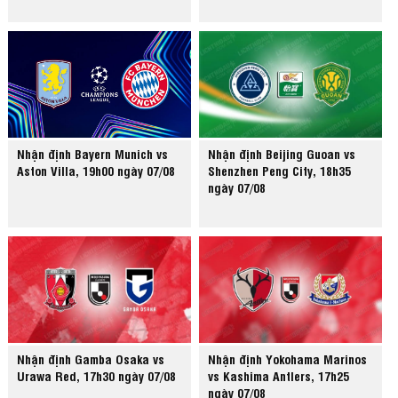
Nhận định Bayern Munich vs
Nhận định Beijing Guoan vs
Aston Villa, 19h00 ngày 07/08
Shenzhen Peng City, 18h35
ngày 07/08
Nhận định Gamba Osaka vs
Nhận định Yokohama Marinos
Urawa Red, 17h30 ngày 07/08
vs Kashima Antlers, 17h25
ngày 07/08