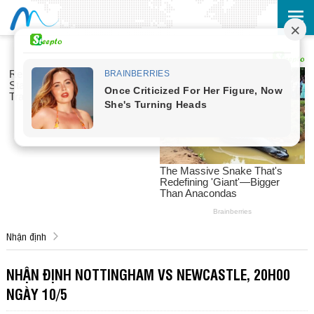
Nhận định
NHẬN ĐỊNH NOTTINGHAM VS NEWCASTLE, 20H00
NGÀY 10/5