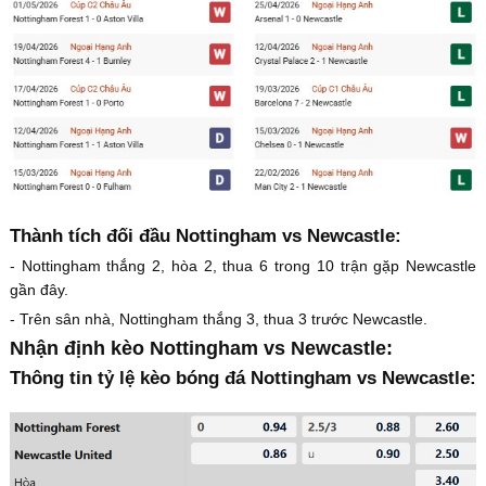
Thành tích đối đầu Nottingham vs Newcastle:
- Nottingham thắng 2, hòa 2, thua 6 trong 10 trận gặp Newcastle
gần đây.
- Trên sân nhà, Nottingham thắng 3, thua 3 trước Newcastle.
Nhận định kèo Nottingham vs Newcastle:
Thông tin tỷ lệ kèo bóng đá Nottingham vs Newcastle: