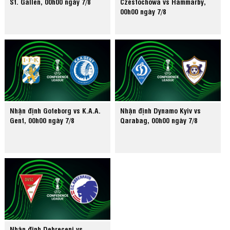
St. Gallen, 00h00 ngày 7/8
Czestochowa vs Hammarby,
00h00 ngày 7/8
Nhận định Goteborg vs K.A.A.
Nhận định Dynamo Kyiv vs
Gent, 00h00 ngày 7/8
Qarabag, 00h00 ngày 7/8
Nhận định Debreceni vs