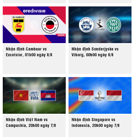
Nhận định Cambuur vs
Nhận định Sonderjyske vs
Excelsior, 01h00 ngày 8/8
Viborg, 00h00 ngày 8/8
Nhận định Việt Nam vs
Nhận định Singapore vs
Campuchia, 20h00 ngày 7/8
Indonesia, 20h00 ngày 7/8