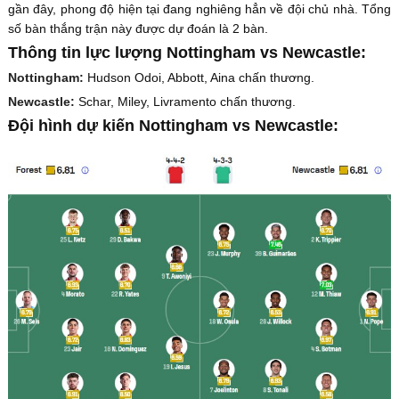
gần đây, phong độ hiện tại đang nghiêng hẳn về đội chủ nhà. Tổng
số bàn thắng trận này được dự đoán là 2 bàn.
Thông tin lực lượng Nottingham vs Newcastle:
Nottingham:
Hudson Odoi, Abbott, Aina chấn thương.
Newcastle:
Schar, Miley, Livramento chấn thương.
Đội hình dự kiến Nottingham vs Newcastle: