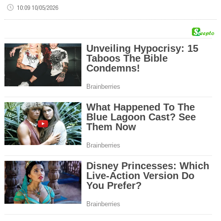
10:09 10/05/2026