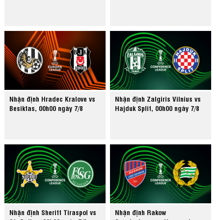
Nhận định Hradec Kralove vs
Nhận định Zalgiris Vilnius vs
Besiktas, 00h00 ngày 7/8
Hajduk Split, 00h00 ngày 7/8
Nhận định Sheriff Tiraspol vs
Nhận định Rakow