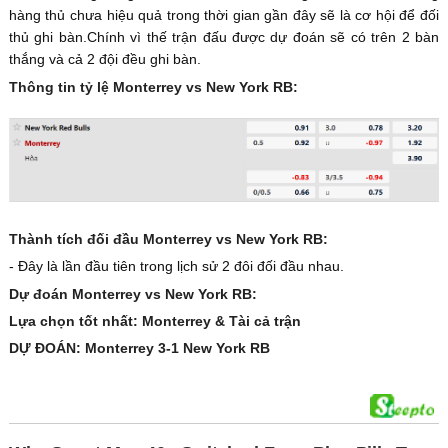
hàng thủ chưa hiệu quả trong thời gian gần đây sẽ là cơ hội để đối
thủ ghi bàn.Chính vì thế trận đấu được dự đoán sẽ có trên 2 bàn
thắng và cả 2 đội đều ghi bàn.
Thông tin tỷ lệ Monterrey vs New York RB:
Thành tích đối đầu Monterrey vs New York RB:
- Đây là lần đầu tiên trong lịch sử 2 đôi đối đầu nhau.
Dự đoán Monterrey vs New York RB:
Lựa chọn tốt nhất: Monterrey & Tài cả trận
DỰ ĐOÁN: Monterrey 3-1 New York RB