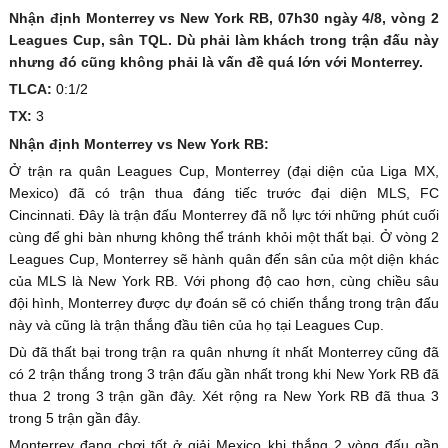
Nhận định Monterrey vs New York RB, 07h30 ngày 4/8, vòng 2
Leagues Cup, sân TQL. Dù phải làm khách trong trận đấu này
nhưng đó cũng không phải là vấn đề quá lớn với Monterrey.
TLCA:
0:1/2
TX:
3
Nhận định Monterrey vs New York RB:
Ở trận ra quân Leagues Cup, Monterrey (đại diện của Liga MX,
Mexico) đã có trận thua đáng tiếc trước đại diện MLS, FC
Cincinnati. Đây là trận đấu Monterrey đã nỗ lực tới những phút cuối
cùng để ghi bàn nhưng không thể tránh khỏi một thất bại. Ở vòng 2
Leagues Cup, Monterrey sẽ hành quân đến sân của một diện khác
của MLS là New York RB. Với phong độ cao hơn, cùng chiều sâu
đội hình, Monterrey được dự đoán sẽ có chiến thắng trong trận đấu
này và cũng là trận thắng đầu tiên của họ tại Leagues Cup.
Dù đã thất bại trong trận ra quân nhưng ít nhất Monterrey cũng đã
có 2 trận thắng trong 3 trận đấu gần nhất trong khi New York RB đã
thua 2 trong 3 trận gần đây. Xét rộng ra New York RB đã thua 3
trong 5 trận gần đây.
Monterrey đang chơi tốt ở giải Mexico khi thắng 2 vòng đấu gần