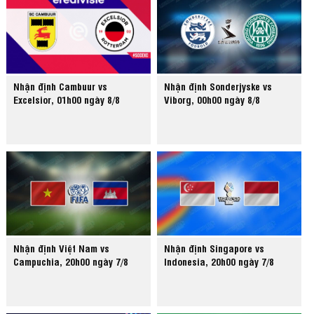
Nhận định Cambuur vs
Nhận định Sonderjyske vs
Excelsior, 01h00 ngày 8/8
Viborg, 00h00 ngày 8/8
Nhận định Việt Nam vs
Nhận định Singapore vs
Campuchia, 20h00 ngày 7/8
Indonesia, 20h00 ngày 7/8