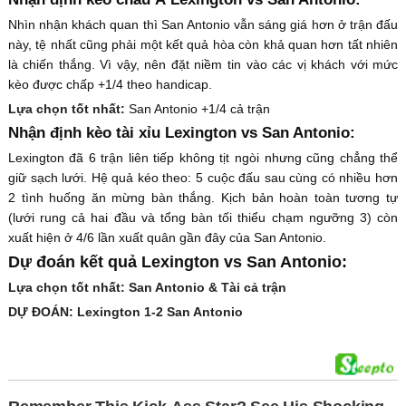
Nhìn nhận khách quan thì San Antonio vẫn sáng giá hơn ở trận đấu
này, tệ nhất cũng phải một kết quả hòa còn khả quan hơn tất nhiên
là chiến thắng. Vì vậy, nên đặt niềm tin vào các vị khách với mức
kèo được chấp +1/4 theo handicap.
Lựa chọn tốt nhất:
San Antonio +1/4 cả trận
Nhận định kèo tài xỉu Lexington vs San Antonio:
Lexington đã 6 trận liên tiếp không tịt ngòi nhưng cũng chẳng thể
giữ sạch lưới. Hệ quả kéo theo: 5 cuộc đấu sau cùng có nhiều hơn
2 tình huống ăn mừng bàn thắng. Kịch bản hoàn toàn tương tự
(lưới rung cả hai đầu và tổng bàn tối thiểu chạm ngưỡng 3) còn
xuất hiện ở 4/6 lần xuất quân gần đây của San Antonio.
Dự đoán kết quả Lexington vs San Antonio:
Lựa chọn tốt nhất: San Antonio & Tài cả trận
DỰ ĐOÁN: Lexington 1-2 San Antonio