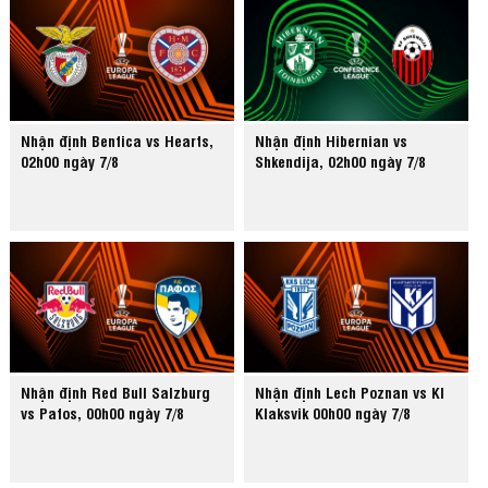
Nhận định Benfica vs Hearts,
Nhận định Hibernian vs
02h00 ngày 7/8
Shkendija, 02h00 ngày 7/8
Nhận định Red Bull Salzburg
Nhận định Lech Poznan vs KI
vs Pafos, 00h00 ngày 7/8
Klaksvik 00h00 ngày 7/8