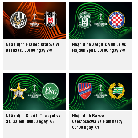
Nhận định Hradec Kralove vs
Nhận định Zalgiris Vilnius vs
Besiktas, 00h00 ngày 7/8
Hajduk Split, 00h00 ngày 7/8
Nhận định Sheriff Tiraspol vs
Nhận định Rakow
St. Gallen, 00h00 ngày 7/8
Czestochowa vs Hammarby,
00h00 ngày 7/8