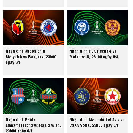
Nhận định Jagiellonia
Nhận định HJK Helsinki vs
Bialystok vs Rangers, 23h00
Motherwell, 23h00 ngày 6/8
ngày 6/8
Nhận định Paide
Nhận định Maccabi Tel Aviv vs
Linnameeskond vs Rapid Wien,
CSKA Sofia, 23h00 ngày 6/8
23h00 ngày 6/8