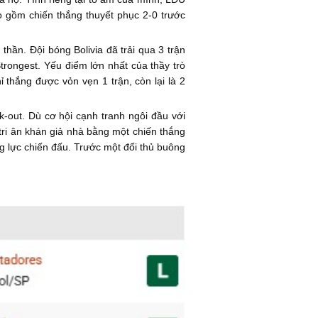
bao gồm chiến thắng thuyết phục 2-0 trước
thần. Đội bóng Bolivia đã trải qua 3 trận
Strongest. Yếu điểm lớn nhất của thầy trò
thắng được vỏn vẹn 1 trận, còn lại là 2
-out. Dù cơ hội cạnh tranh ngôi đầu với
ri ân khán giả nhà bằng một chiến thắng
ng lực chiến đấu. Trước một đối thủ buông