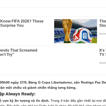
05h00 ngày 27/5, Bảng G Copa Libertadores, sân Rodrigo Paz De
trận một chiều và giành chiến thắng tưng bừng.
gặp Always Ready:
 cực kỳ ấn tượng và ổn định.
Trong 4 trận đấu gần nhất tại mọi đấ
 trận. Đặc biệt, sân nhà tại Quito luôn là pháo đài bất khả xâm phạm c