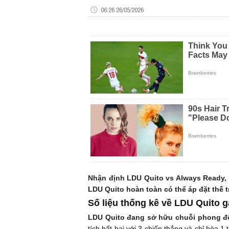
06:26 26/05/2026
Nhận định LDU Quito vs Always Ready, 
LDU Quito hoàn toàn có thể áp đặt thế 
Số liệu thống kê về LDU Quito 
LDU Quito đang sở hữu chuỗi phong độ
tích bất bại với 3 chiến thắng và chỉ hòa 1