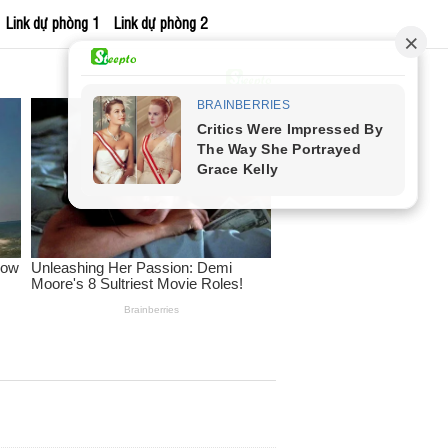
Link dự phòng 1
Link dự phòng 2