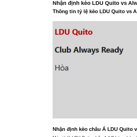
Nhận định kèo LDU Quito vs Al
Thông tin tỷ lệ kèo LDU Quito vs 
Nhận định kèo châu Á LDU Quito 