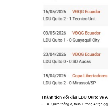
Thành tích đối đầu LDU Quito vs 
- LDU Quito thắng 3, thua 1 trong 4 trận g