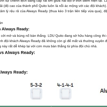
h sự chênh lệch đẳng cấp rất lớn giữa hai đội ở thời điểm hiện tại. 
i (độ cao của thành phố Quito luôn là nỗi ác mộng với các đội khách). 
m lý rệu rã của Always Ready (thua kèo 3 trận liên tiếp vừa qua), đặ
ận
s Always Ready:
 cởi mở và bùng nổ bàn thắng. LDU Quito đang sở hữu hàng công thi đấ
 cảnh đội khách Always Ready đã không còn gì để mất và thường xuyên
 này rất dễ khép lại với cơn mưa bàn thắng từ phía đội chủ nhà.
vs Always Ready:
Always Ready: