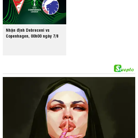
Nhận định Debreceni vs
Copenhagen, 00h00 ngày 7/8