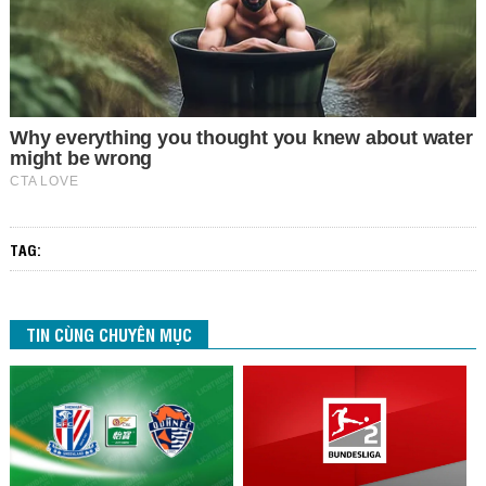
TAG:
TIN CÙNG CHUYÊN MỤC