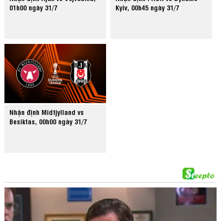
01h00 ngày 31/7
Kyiv, 00h45 ngày 31/7
Nhận định Midtjylland vs
Besiktas, 00h00 ngày 31/7