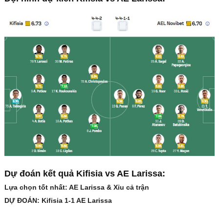
Dự đoán kết quả Kifisia vs AE Larissa:
Lựa chọn tốt nhất: AE Larissa & Xỉu cả trận
DỰ ĐOÁN: Kifisia 1-1 AE Larissa