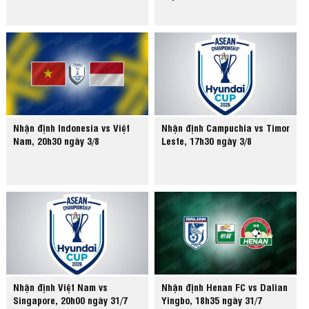
Nhận định Indonesia vs Việt
Nhận định Campuchia vs Timor
Nam, 20h30 ngày 3/8
Leste, 17h30 ngày 3/8
Nhận định Việt Nam vs
Nhận định Henan FC vs Dalian
Singapore, 20h00 ngày 31/7
Yingbo, 18h35 ngày 31/7