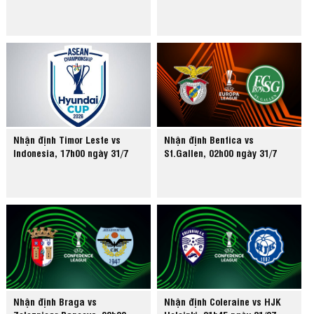
Nhận định Timor Leste vs
Nhận định Benfica vs
Indonesia, 17h00 ngày 31/7
St.Gallen, 02h00 ngày 31/7
Nhận định Braga vs
Nhận định Coleraine vs HJK