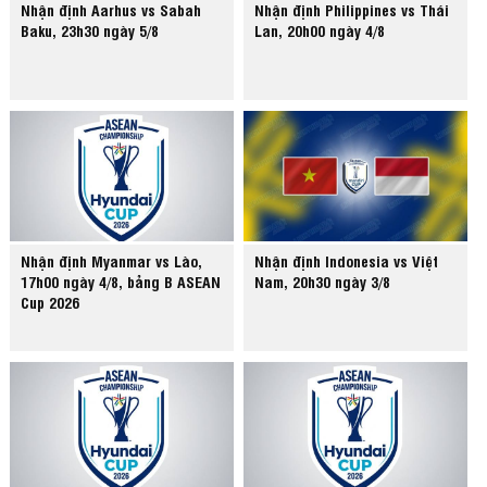
Nhận định Aarhus vs Sabah
Nhận định Philippines vs Thái
Baku, 23h30 ngày 5/8
Lan, 20h00 ngày 4/8
Nhận định Myanmar vs Lào,
Nhận định Indonesia vs Việt
17h00 ngày 4/8, bảng B ASEAN
Nam, 20h30 ngày 3/8
Cup 2026