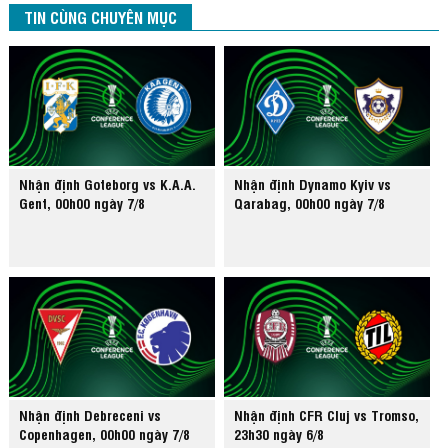
TIN CÙNG CHUYÊN MỤC
Nhận định Goteborg vs K.A.A.
Nhận định Dynamo Kyiv vs
Gent, 00h00 ngày 7/8
Qarabag, 00h00 ngày 7/8
Nhận định Debreceni vs
Nhận định CFR Cluj vs Tromso,
Copenhagen, 00h00 ngày 7/8
23h30 ngày 6/8