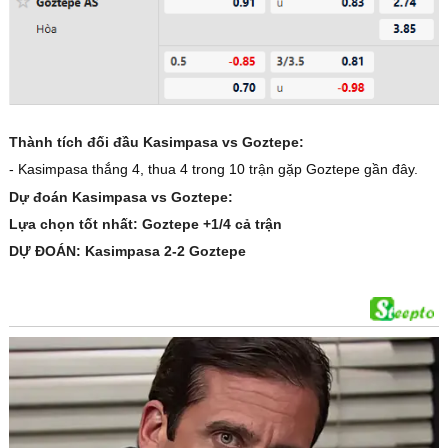
Thành tích đối đầu Kasimpasa vs Goztepe:
- Kasimpasa thắng 4, thua 4 trong 10 trận gặp Goztepe gần đây.
Dự đoán Kasimpasa vs Goztepe:
Lựa chọn tốt nhất: Goztepe +1/4 cả trận
DỰ ĐOÁN: Kasimpasa 2-2 Goztepe