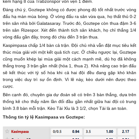
kém hạng 8 của Trabzonspor vỏn vẹn 1 điểm.
Đáng chú ý, Goztepe không có được phong độ tốt nhất trước vòng
đấu hạ màn mùa bóng. Ở vòng đấu ra sân vừa qua, họ thất thủ 0-2
trên sân nhà bởi Galatasaray. Trước đó, Goztepe còn thua đậm 3-6
trên sân Rizespor. Xét đến thành tích sân khách, họ chỉ thắng 1/4
vòng đấu gần đây, trong đó chịu đến 3 trận thua.
Kaspimpasa chấp 1/4 bàn cả trận. Đội chủ nhà vẫn đặt mục tiêu kết
thúc mùa giải với một kết quả tích cực. Ở chiều ngược lại, Goztepe
cũng muốn khép lại mùa giải một cách mạnh mẽ, dù họ đã không
thắng trong 3 trận gần nhất (hòa 1, thua 2). Khả năng cao trận đấu
sẽ kết thúc với tỷ số hòa khi cả hai đội đều đang gặp khó khăn
trong việc duy trì sự ổn định. Vì lẽ này, kèo dưới nên được theo
cược.
Bên cạnh đó, chuyên gia dự đoán sẽ có trên 3 bàn thắng, dựa trên
thống kê cho thấy năm lần đối đầu gần nhất giữa hai đội có trung
bình 3.8 bàn mỗi trận. Kèo Tài Xỉu là 3 1/2, chọn Tài là an toàn.
Thông tin tỷ lệ Kasimpasa vs Goztepe: