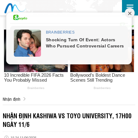
Nhận định
NHẬN ĐỊNH KASHIWA VS TOYO UNIVERSITY, 17H00
NGÀY 11/6
15:24 11/06/2025