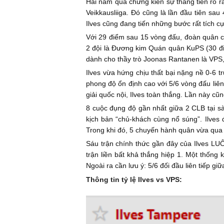
Hai năm qua chứng kiến sự thăng tiến rõ 
Veikkausliiga. Đó cũng là lần đầu tiên s
Ilves cũng đang tiến những bước rất tích cự
Với 29 điểm sau 15 vòng đấu, đoàn quân c
2 đội là Đương kim Quán quân KuPS (30 điểm
dành cho thầy trò Joonas Rantanen là VPS,
Ilves vừa hứng chịu thất bại nặng nề 0-6 
phong độ ổn định cao với 5/6 vòng đấu liên
giải quốc nội, Ilves toàn thắng. Lần này cũ
8 cuộc đụng độ gần nhất giữa 2 CLB tại sà
kịch bản “chủ-khách cùng nổ súng”. Ilves đ
Trong khi đó, 5 chuyến hành quân vừa qua
Sáu trận chính thức gần đây của Ilves LUÔ
trận liền bất khả thắng hiệp 1. Một thống
Ngoài ra cần lưu ý: 5/6 đối đầu liên tiếp g
Thông tin tỷ lệ Ilves vs VPS: