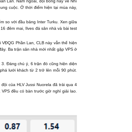
hần Lan. Năm ngoái, đội bóng này về Nhì
ung cuộc. Ở thời điểm hiện tại mùa này,
m so với đầu bảng Inter Turku. Xen giữa
 16 đêm mai, Ilves đá sân nhà và bài test
iải VĐQG Phần Lan, CLB này vẫn thể hiện
n đây. Ba trận sân nhà mới nhất gặp VPS ở
3. Đáng chú ý, 6 trận đó cũng hiện diện
 phá lưới khách từ 2 trở lên mỗi 90 phút.
đội của HLV Jussi Nuorela đã trải qua 4
 VPS đều có bàn trước giờ nghỉ giải lao.