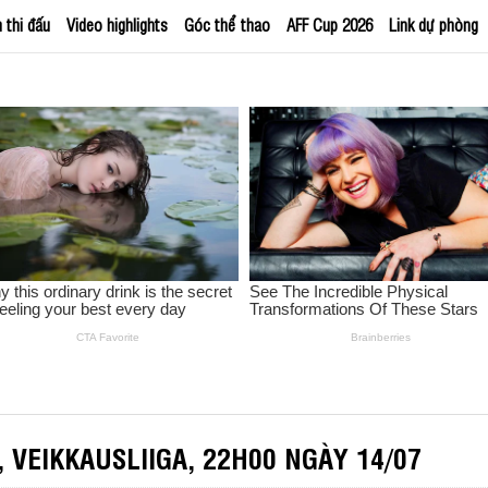
h thi đấu
Video highlights
Góc thể thao
AFF Cup 2026
Link dự phòng
, VEIKKAUSLIIGA, 22H00 NGÀY 14/07