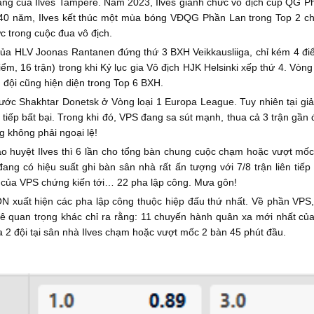
ràng của Ilves Tampere. Năm 2023, Ilves giành chức vô địch cúp QG P
au 40 năm, Ilves kết thúc một mùa bóng VĐQG Phần Lan trong Top 2 ch
c trong cuộc đua vô địch.
ủa HLV Joonas Rantanen đứng thứ 3 BXH Veikkausliiga, chỉ kém 4 điể
, 16 trận) trong khi Kỷ lục gia Vô địch HJK Helsinki xếp thứ 4. Vòng
 đội cũng hiện diện trong Top 6 BXH.
trước Shakhtar Donetsk ở Vòng loại 1 Europa League. Tuy nhiên tại g
 tiếp bất bại. Trong khi đó, VPS đang sa sút mạnh, thua cả 3 trận gầ
ng không phải ngoại lệ!
o huyệt Ilves thì 6 lần cho tổng bàn chung cuộc chạm hoặc vượt mốc 
ang có hiệu suất ghi bàn sân nhà rất ấn tượng với 7/8 trận liên tiếp
 của VPS chứng kiến tới… 22 pha lập công. Mưa gôn!
N xuất hiện các pha lập công thuộc hiệp đấu thứ nhất. Về phần VPS, 
 kê quan trọng khác chỉ ra rằng: 11 chuyến hành quân xa mới nhất của
iữa 2 đội tại sân nhà Ilves chạm hoặc vượt mốc 2 bàn 45 phút đầu.