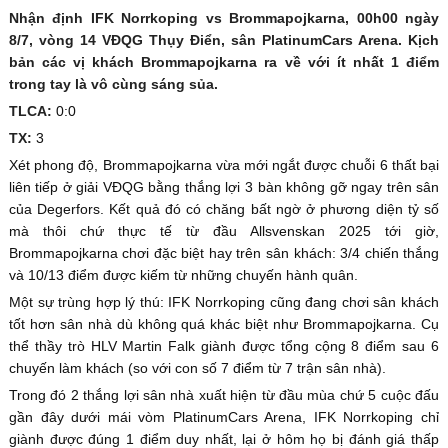
Nhận định IFK Norrkoping vs Brommapojkarna, 00h00 ngày
8/7, vòng 14 VĐQG Thụy Điển, sân PlatinumCars Arena. Kịch
bản các vị khách Brommapojkarna ra về với ít nhất 1 điểm
trong tay là vô cùng sáng sủa.
TLCA:
0:0
TX:
3
Xét phong độ, Brommapojkarna vừa mới ngắt được chuỗi 6 thất bại
liên tiếp ở giải VĐQG bằng thắng lợi 3 bàn không gỡ ngay trên sân
của Degerfors. Kết quả đó có chăng bất ngờ ở phương diện tỷ số
mà thôi chứ thực tế từ đầu Allsvenskan 2025 tới giờ,
Brommapojkarna chơi đặc biệt hay trên sân khách: 3/4 chiến thắng
và 10/13 điểm được kiếm từ những chuyến hành quân.
Một sự trùng hợp lý thú: IFK Norrkoping cũng đang chơi sân khách
tốt hơn sân nhà dù không quá khác biệt như Brommapojkarna. Cụ
thể thầy trò HLV Martin Falk giành được tổng cộng 8 điểm sau 6
chuyến làm khách (so với con số 7 điểm từ 7 trận sân nhà).
Trong đó 2 thắng lợi sân nhà xuất hiện từ đầu mùa chứ 5 cuộc đấu
gần đây dưới mái vòm PlatinumCars Arena, IFK Norrkoping chỉ
giành được đúng 1 điểm duy nhất, lại ở hôm họ bị đánh giá thấp