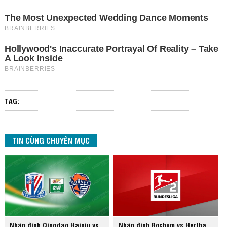
TAG:
TIN CÙNG CHUYÊN MỤC
Nhận định Qingdao Hainiu vs
Nhận định Bochum vs Hertha