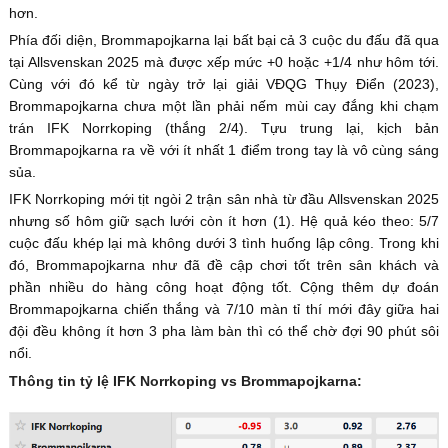
hơn.
Phía đối diện, Brommapojkarna lại bất bại cả 3 cuộc du đấu đã qua
tại Allsvenskan 2025 mà được xếp mức +0 hoặc +1/4 như hôm tới.
Cùng với đó kể từ ngày trở lại giải VĐQG Thụy Điển (2023),
Brommapojkarna chưa một lần phải nếm mùi cay đắng khi chạm
trán IFK Norrkoping (thắng 2/4). Tựu trung lại, kịch bản
Brommapojkarna ra về với ít nhất 1 điểm trong tay là vô cùng sáng
sủa.
IFK Norrkoping mới tịt ngòi 2 trận sân nhà từ đầu Allsvenskan 2025
nhưng số hôm giữ sạch lưới còn ít hơn (1). Hệ quả kéo theo: 5/7
cuộc đấu khép lại mà không dưới 3 tình huống lập công. Trong khi
đó, Brommapojkarna như đã đề cập chơi tốt trên sân khách và
phần nhiều do hàng công hoạt động tốt. Cộng thêm dự đoán
Brommapojkarna chiến thắng và 7/10 màn tỉ thí mới đây giữa hai
đội đều không ít hơn 3 pha làm bàn thì có thể chờ đợi 90 phút sôi
nổi.
Thông tin tỷ lệ IFK Norrkoping vs Brommapojkarna
: