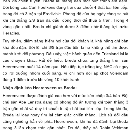
Bên kia chiến tuyến, Breda lại mang đến một bức tranh ảm đạm.
Đội bóng của Carl Hoefkens đang trải qua chuỗi 4 thất bại liên tiếp,
trong đó có 3 trận tại Eredivisie. Phong độ của họ ngày càng sa sút
khi chỉ thắng 2/9 trận đã đấu, đồng thời để thua 5 trận. Trong 4
vòng gần nhất, Breda chỉ giành được 3 điểm nhờ thắng lợi trước
Heracles.
Tuy nhiên, điểm sáng hiếm hoi của đội khách là khả năng ghi bàn
khá đều đặn. Bởi lẽ, chỉ 3/9 trận đầu tiên là họ không thể tìm được
mành lưới đối phương. Dẫu vậy, việc hành quân đến Friesland lại là
câu chuyện khác. Rất dễ hiểu, Breda chưa từng thắng trên sân
Heerenveen suốt 14 năm qua. Nếu tiếp tục trắng tay, NAC có nguy
cơ rơi xuống nhóm cuối bảng, vì chỉ hơn đội áp chót Volendam
đúng 1 điểm trước khi vòng 10 khởi tranh.
Nhận định kèo Heerenveen vs Breda:
Heerenveen được đánh giá cao hơn với mức kèo chấp 3/4 bàn. Đội
chủ sân Abe Lenstra đang có phong độ ấn tượng khi toàn thắng 3
trận gần nhất và duy trì chuỗi 5 trận bất bại liên tiếp. Trong khi đó,
Breda lại loay hoay tìm lại cảm giác chiến thắng. Lịch sử đối đầu
cũng nghiêng hẳn về phía Heerenveen, khi họ đã đánh bại Breda
trong 3 lần chạm trán gần nhất. Do đó, thầy trò Robin Veldman