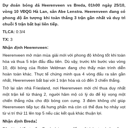
Dự đoán bóng đá Heerenveen vs Breda, 01h00 ngày 25/10,
vòng 10 VĐQG Hà Lan, sân Abe Lenstra. Heerenveen đang có
phong độ ấn tượng khi toàn thắng 3 trận gần nhất và duy trì
chuỗi 5 trận bất bại liên tiếp.
TLCA:
0:3/4
TX:
3
Nhận định Heerenveen:
Heerenveen mở màn mùa giải mới với phong độ không tốt khi toàn
hòa và thua 5 trận đấu đầu tiên. Dù vậy, trước khi bước vào vòng
10, đội bóng của Robin Veldman đang cho thấy màn trình diễn
hoàn toàn khác. Thực tế chứng minh qua 4 vòng đấu ra sân gần
nhất, Heerenveen bất bại với 1 trận hòa và có đến 3 chiến thắng.
Trở lại sân nhà Friesland, nơi Heerenveen mới chỉ thua duy nhất
một trận kể từ tháng 2, người hâm mộ có lý do để kỳ vọng một
chiến thắng nữa cho đội bóng con cưng. 3 điẻm không chỉ giúp
Heerenveen tiếp tục đà hưng phấn mà còn có thể đưa họ nhảy vọt
từ vị trí thứ 11 lên top 5 nếu các kết quả khác thuận lợi.
:
Nhận định Breda